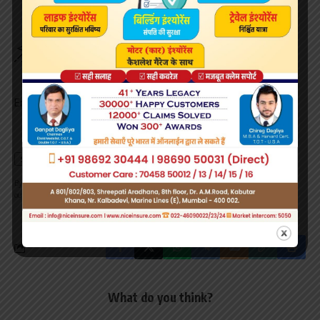
Sign Up For Daily Newsletter
Be keep up! Get the latest breaking news delivered
straight to your inbox.
Email address:
By signing up, you agree to our
Terms of Use
and acknowledge the data practices in
our
Privacy Policy
. You may unsubscribe at any time.
What do you think?