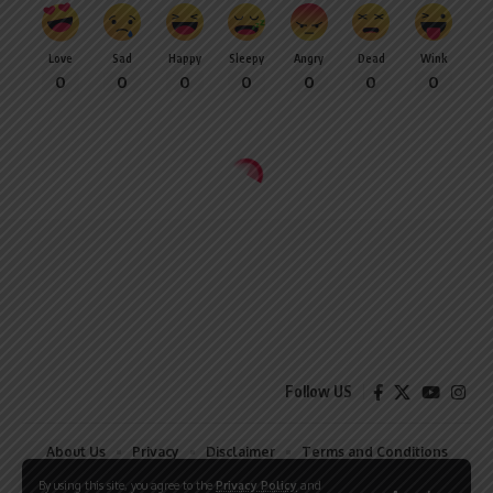
Love
Sad
Happy
Sleepy
Angry
Dead
Wink
0
0
0
0
0
0
0
Follow US
About Us
Privacy
Disclaimer
Terms and Conditions
Contact
By using this site, you agree to the
Privacy Policy
and