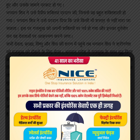
हुए और उसके सामने प्रकट हो गए।
भगवान शिव ने उसे दैवीय शक्तियां प्रदान की, जिससे वह बहुत शक्तिशाली हो
गया। भगवान शिव ने उसे वरदान दिया कि उसे किसी भी शस्त्र से नहीं मारा जा
सकता। इस पर गजमुख को अपनी शक्तियों पर गर्व हो गया और इनका दुर्पयोग
कर वह देवताओं पर आक्रमण करने लगा।
सभी देवता, ब्रह्मा, विष्णु और शिव की शरण में पहुंचे तब भगवान शिव ने श्रीगणेश
को गजमुख को रोकने के लिए भेजा। भगवान गणेश ने गजमुख के साथ युद्ध किया
और उसे घायल कर दिया। इस पर गजमुख ने स्वयं को एक मूषक के रूप में बदल
लिया और गणेश जी की ओर आक्रमण करने दौड़ा। जैसे ही वह उनके पास पहुंचा
तो भगवान गणेश कूदकर उसके ऊपर बैठ गए और गजमुख को जीवनभर के लिए
मूषक में बदल दिया। भगवान गणेश ने उसे अपने वाहन के रूप में रख लिया।
गजमुख भी अपने इस रूप से खुश हुआ और गणेश जी का प्रिय मित्र बन गया।
इस आलेख में दी गई जानकारियां धार्मिक आस्थाओं और लौकिक मान्यताओं पर
आधारित हैं, जिसे मात्र सामान्य जनरुचि को ध्यान में रखकर प्रस्तुत किया गया
है।