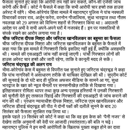
फैसला सुनाते हुए कहा कि आरोपी तय नहीं कर सकते, कौन-सी एजेंसी जांच
करेगी और कैसे। कोर्ट ने फैसले में कहा कि सभी आरोपी चार हफ्ते तक हाउस
अरेस्ट में रहेंगे। भीमा-कोरेगांव हिंसा मामले में महाराष्ट्र पुलिस ने पांच नक्सली
विचारकों वरवर राव, अर्जुन फरेरा, वरनोन गोंजाल्विस, सुधा भारद्वाज तथा गौतम
नवलखा को 29 अगस्त को विभिन्न शहरों से गिरफ्तार किया था। अदालती
आदेश पर अभी वे सभी अपने-अपने घरों में नजरबंद हैं। इन पर नक्सलियों से
संपर्क रखने का आरोप लगाया गया है।
चीफ जस्टिस दीपक मिश्रा और जस्टिस खानविलकर का बहुमत का फैसला
चीफ जस्टिस दीपक मिश्रा और जस्टिस खानविलकर के बहुमत के फैसले में
कहा गया कि इस मामले में गिरफ्तारी सिर्फ इसलिए नहीं हुई है, क्योंकि असहमति
थी। मामले की एसआइटी जांच नहीं कराई जाएगी। पांचों गिरफ्तार लोगों की
हाउस अरेस्ट चार हफ्ते और जारी रहेगा, ताकि वे कानूनी मदद ले सकें।
जस्टिस चंद्रचूड़ की अलग राय
भीमा-कोरेगांव केस में बहुमत से विपरीत पक्ष सुनाते हुए जस्टिस चंद्रचूड ने कहा
कि पांच नागरिकों ने असाधारण तरीके से याचिका दाखिल की थी। सुप्रीम कोर्ट
की सुनवाई के दो घंटे बाद ही पुलिस अफसर मीडिया के सामने आ गए, सुधा
भारद्वाज के खत को न्‍यूज चैनलों पर सनसनीखेज़ तरीके से दिखाया गया।
इतिहासकार रोमिला थापर तथा कुछ अन्य प्रमुख हस्तियों ने उनकी गिरफ्तारी
को चुनौती देते हुए तत्काल रिहाई और गिरफ्तारी की एसआइटी से जांच कराने की
मांग की थी। प्रधान न्यायाधीश दीपक मिश्रा, जस्टिस एएम खानविलकर और
जस्टिस डीवाई चंद्रचू़ड की पीठ ने दोनों पक्षों की दलीलें सुनने के बाद 20
सितंबर को फैसला सुरक्षित रख लिया था।
इसके पहले 19 सितंबर को कोर्ट ने कहा था कि वह इस केस को ‘पैनी नजर’ से
देखेगा ताकि अनुमानों की वेदी पर आजादी (स्वतंत्रता) की बलि न चढ़े।
महाराष्ट्र पुलिस ने इन सभी आरोपितों के खिलाफ पुख्ता सबूत होने का दावा