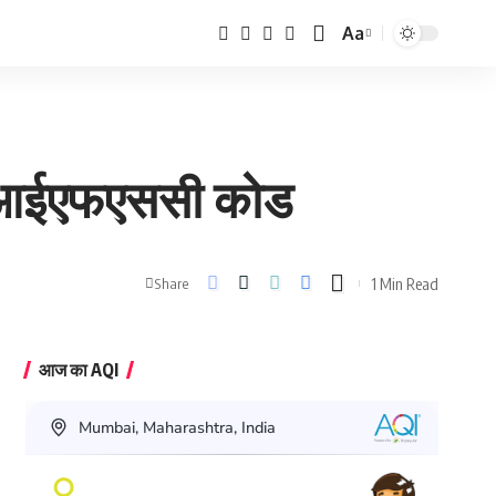
Aa
Font
Resizer
और आईएफएससी कोड
1 Min Read
Share
आज का AQI