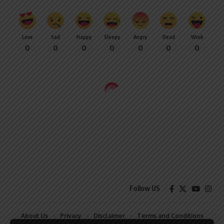
Love
Sad
Happy
Sleepy
Angry
Dead
Wink
0
0
0
0
0
0
0
Follow US
About Us
Privacy
Disclaimer
Terms and Conditions