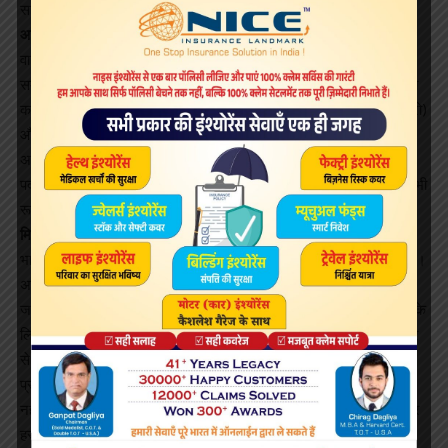
सामने नहीं आई है।
आठ अन्य समझौते भी हुए
वार्षिक शिखर सम्मेलन के दौरान मोदी और पुतिन की मौजूदगी में आठ और
समझौतों पर भी हस्ताक्षर किए गए। इनमें अंतरिक्ष, परमाणु ऊर्जा और रेलवे समेत
कई अन्य क्षेत्रों में सहयोग शामिल हैं। भारतीय अंतरिक्ष अनुसंधान संगठन (इसरो)
और रूस की संघीय अंतरिक्ष एजेंसी रासकोमास के बीच मानवयुक्त अंतरिक्ष
अभियान के लिए भी समझौता किया गया। इसके साथ ही आतंकवाद एवं मादक
पदार्थों की तस्करी के खतरे से निपटने के लिए भारत के साथ सहयोग बढ़ाने पर भी
रूस ने सहमति जताई है।
मिसाइल खरीद पर अमेरिका के सुर नरम पड़े
भारत और रूस के बीच एस-400 डील होने के बाद अमेरिका के सुर बदल गए हैं।
अमेरिका ने अपने रुख में नरमी दिखाते हुए कहा है कि उसकी ओर से लगाए
जानेवाले प्रतिबंध वास्तव में रूस को दंडित करने के लिए है न कि सहयोगी देशों के
लिए। भारत-रूस में समझौता होने के कुछ घंटे बाद ही अमेरिकी दूतावास की ओर
से प्रतिक्रिया आई है। नई दिल्ली स्थित अमेरिकी दूतावास ने कहा कि अमेरिकी
प्रतिबंधों का मकसद हमारे सहयोगी देशों की सैन्य क्षमताओं को नुकसान पहुंचाना
नहीं है। अमेरिका ने यह भी साफ कर दिया कि कोई भी रियायत या छूट पर विचार
हर ट्रांजैक्शन के आधार पर होगा और इसका पहले ही अनुमान नहीं लगाया जा