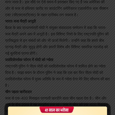
माना जाता है। इस सौदे पर ऐसे समय में हस्ताक्षर किए गए हैं जब अमेरिका की
ओर से रूस से हथियार खरीद पर काउंटरिंग अमेरिकाज एडवर्सरीज थ्रू सैंक्शन
एक्ट (सीएसएसटीएसए) के तहत प्रतिबंध लग सकता है।
भारत-रूस मैत्री अनूठी
बैठक के बाद प्रधानमंत्री मोदी ने संयुक्त संवाददाता सम्मेलन में कहा कि भारत-
रूस मैत्री अपने आप में अनूठी है। इस विशिष्ट रिश्ते के लिए राष्ट्रपति पुतिन की
प्रतिबद्धता से इन संबंधों को और भी ऊर्जा मिलेगी। उन्होंने कहा कि हमारे बीच
प्रगाढ़ मैत्री और सुदृढ़ होगी और हमारी विशेष और विशिष्ट सामरिक गठजोड़ को
नई बुलंदियां प्राप्त होंगी।
व्लादिवोस्तोक फोरम में मोदी को न्योता
राष्ट्रपति पुतिन ने पीएम मोदी को व्लादिवोस्तोक फोरम में शामिल होने का न्योता
दिया है। साझा बयान के दौरान पुतिन ने कहा कि एक बार फिर पीएम मोदी को
व्लादिवोस्तोक फोरम में मुख्य अतिथि के रूप में न्योता देना मेरे लिए सौभाग्य की बात
है।
चीन पहला खरीददार
रूस से एस-400 मिसाइल प्रणाली खरदीने वाला चीन पहला देश है। चीन और
रूस के बीच 2014 में यह समझौता हुआ था। रूस ने चीन को एस-400 मिसाइल
प्रणाली देना भी शुरू कर दिया है। हालांकि इनकी संख्या के बारे में कोई जानकारी