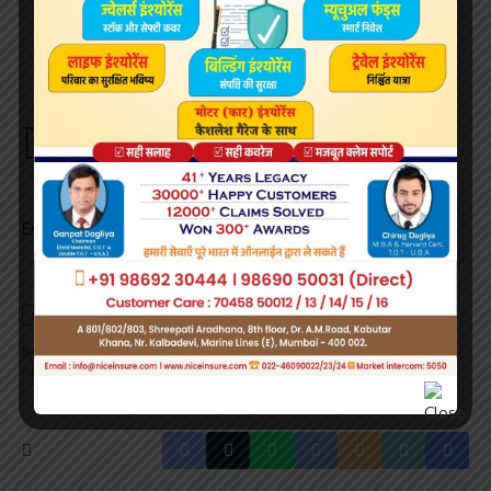
Sign Up For Daily Newsletter
Be keep up! Get the latest breaking news delivered
straight to your inbox.
Email address:
By signing up, you agree to our
Terms of Use
and acknowledge the data practices in
our
Privacy Policy
. You may unsubscribe at any time.