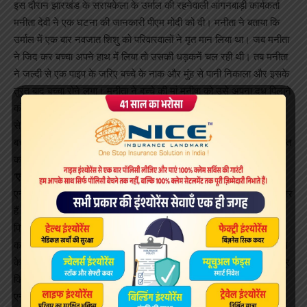
इस दौरान झारखंड के सरायकेला के उर्माल की रहनेवाली आंगनबाड़ी कार्यकर्ता
मनीता देवी ने एक घटना की जानकारी पीएम मोदी को दी। मनीता ने बताया कि
उर्माल में एक बार नवजात शिशु को परिवारवालों ने मृत मान लिया था। जब मनीता
ने जिद कर बच्चा अपने हाथ में लिया तो उसकी धड़कनें चल रही थी। तब मनीता
ने जल्दी से एक पाइप के जरिए बच्चे के नाक और मुंह से पानी निकाला और इसके
तुरंत बाद बच्चा रोने लगा। मनीता ने बच्चे की मां मनीषा को उसे अपना दूध पिलाने
को कहा। मनीषा और उसके बच्चे को अस्पताल ले जाया गया। मिशन इंद्रधनुष
से देश में टीकाकरण को दूर-दराज इलाकों में भी बल मिला है वाकई आपने जीवन
बचाने का कार्य किया है। मैं देश के उन हजारों-लाखों डॉक्टरों का भी आभार व्यक्त
करना चाहूंगा, जो बिना कोई फीस लिए, गर्भवती महिलाओं की जांच कर रहे हैं।
‘एनीमिया बड़ी समस्या’
एनीमिया एक बहुत बड़ी समस्या है। देश में काफी संख्या में लोग एनीमिया के शिकार
हैं। ये बीमारी आयोडीन और आयरन जैसे तत्वों की कमी से होती है। हालांकि
पिछले कुछ वर्षों में आयोडीन युक्त नमक का उपयोग बढ़ा है। अब आप सभी
कार्यकर्ताओं को आयोडीन और आयरन युक्त डबल फोर्टिफाइड नमक के इस्तेमाल
के लिए लोगों को और जागरूक करना पड़ेगा ताकि एनीमिया जैसी बीमारियों को दूर
किया जा सके।
एनीमिया हर वर्ष सिर्फ एक प्रतिशत की दर से घट रही है। सरकार ने तय किया