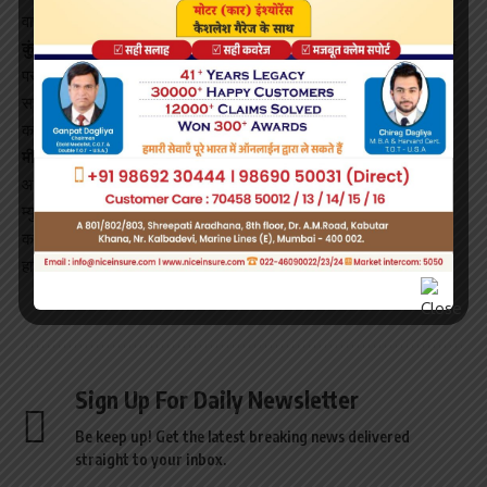
वाणी पर नियंत्रण रखें थकान रहेगी।
कुंभ:
आज राजकीय सहयोग प्राप्त होगा। अटके काम पूरे होंगे। ऐश्वर्य के साधनों
पर खर्च होगा। लाभ में वृद्धि होगी। निवेश इत्यादि लाभप्रद रहेंगे। पारिवारिक
सहयोग प्राप्त होगा। घर-बाहर प्रसन्नता का वातावरण रहेगा। उत्साह से कार्य
कर पाएंगे। ईर्ष्यालु व्यक्तियों से सावधान रहें। प्रमाद न करें।
मीन:
आज बाजार में इज्जत बढ़ेगी। लाभ के अवसर हाथ आएंगे। शेयर मार्केट व
म्युचुअल फंड इत्यादि मनोनुकूल रहेंगे। इसके बाद भी चिंता बनी रहेगी। स्वास्थ्य
का पाया कमजोर रह सकता है। लेन-देन में सावधानी रखें। चोट व दुर्घटना से
हानि संभव है। किसी भी तरह के विवाद में भाग न लें।
Sign Up For Daily Newsletter
Be keep up! Get the latest breaking news delivered
straight to your inbox.