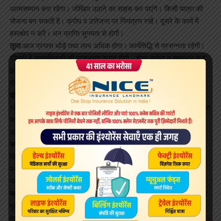
आत्मसम्मान बना रहेगा। जोखिम उठाने का साहस कर पाएंगे। किसी यात्रा की
योजना बन सकती है। क्रोध व उत्तेजना पर नियंत्रण रखें। दूसरे के कार्य में
हस्तक्षेप न करें। धन प्राप्ति सुगमता से होगी।
तुला:
आज प्रयास थोड़े तथा लाभ अधिक होगा। कार्यसिद्धि से प्रसन्नता रहेगी।
नौकरी में उच्चाधिकारी की प्रसन्नता प्राप्त होगी। शेयर मार्केट व म्युचुअल फंड
इत्यादि लाभदायक रहेंगे। किसी बड़े कार्य को करने का मन बनेगा। आय में वृद्धि
होगी। स्वास्थ्य का ध्यान रखें। मित्रों का सहयोग कर पाएंगे।
वृश्चिक:
आज वाणी में हल्के शब्दों के प्रयोग से बचें। स्वास्थ्य का पाया कमजोर
रहेगा। कोई बुरी खबर प्राप्त हो सकती है। लेन-देन में जल्दबाजी न करें। हताशा
का अनुभव होगा। मित्रों का सहयोग प्राप्त होगा। व्यापार-व्यवसाय ठीक चलेगा।
आय में निश्चितता रहेगी। धैर्य रखें।
धनु:
आज अध्ययन तथा शोध इत्यादि कार्यों में सफलता प्राप्त होगी। पार्टी व
पिकनिक का कार्यक्रम बन सकता है। मित्रों के साथ समय सुखद व्यतीत होगा।
मनपसंद भोजन का आनंद प्राप्त होगा। प्रसन्नता तथा उत्साह से कार्य कर
पाएंगे। हित शत्रुओं से सावधानी आवश्यक है।
मकर:
आज स्थायी संपत्ति में वृद्धि के योग हैं। कारोबारी बड़े सौदे हो सकते हैं। बड़ा
मुनाफा हो सकता है। बेरोजगारी दूर करने के प्रयास सफल रहेंगे। उन्नति के
मार्ग प्रशस्त होंगे। प्रसन्नता का वातावरण निर्मित होगा। प्रतिद्वंद्वी सक्रिय रहेंगे।