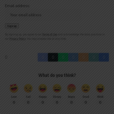
Email address:
By signing up, you agree to our
Terms of Use
and acknowledge the data practices in
our
Privacy Policy
. You may unsubscribe at any time.
What do you think?
Love
Sad
Happy
Sleepy
Angry
Dead
Wink
0
0
0
0
0
0
0