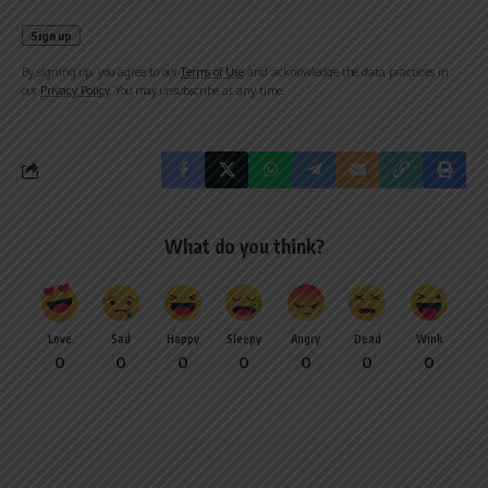
By signing up, you agree to our
Terms of Use
and acknowledge the data practices in
our
Privacy Policy
. You may unsubscribe at any time.
What do you think?
Love
Sad
Happy
Sleepy
Angry
Dead
Wink
0
0
0
0
0
0
0