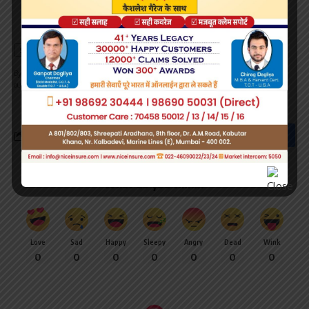
By signing up, you agree to our
Terms of Use
and acknowledge the data practices in
our
Privacy Policy
. You may unsubscribe at any time.
What do you think?
Love
Sad
Happy
Sleepy
Angry
Dead
Wink
0
0
0
0
0
0
0