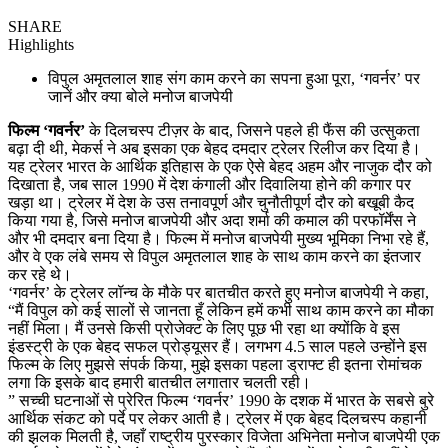
SHARE
Highlights
विपुल अमृतलाल शाह संग काम करने का सपना हुआ पूरा, ‘गवर्नर’ पर
जानें और क्या बोले मनोज बाजपेयी
फिल्म ‘गवर्नर’
के दिलचस्प टीज़र के बाद, जिसने पहले ही फैंस की उत्सुकता
बढ़ा दी थी, मेकर्स ने अब इसका एक बेहद दमदार ट्रेलर रिलीज कर दिया है।
यह ट्रेलर भारत के आर्थिक इतिहास के एक ऐसे बेहद अहम और नाजुक दौर को
दिखाता है, जब साल 1990 में देश कंगाली और दिवालिया होने की कगार पर
खड़ा था। ट्रेलर में देश के उस तनावपूर्ण और चुनौतीपूर्ण दौर को बखूबी कैद
किया गया है, जिसे मनोज बाजपेयी और अदा शर्मा की कमाल की परफॉर्मेंस ने
और भी दमदार बना दिया है। फिल्म में मनोज बाजपेयी मुख्य भूमिका निभा रहे हैं,
और वे एक लंबे समय से विपुल अमृतलाल शाह के साथ काम करने का इंतजार
कर रहे थे।
‘गवर्नर’ के ट्रेलर लॉन्च के मौके पर बातचीत करते हुए मनोज बाजपेयी ने कहा,
“मैं विपुल को कई सालों से जानता हूँ लेकिन हमें कभी साथ काम करने का मौका
नहीं मिला। मैं उनसे किसी प्रोजेक्ट के लिए पूछ भी रहा था क्योंकि वे इस
इंडस्ट्री के एक बेहद सफल प्रोड्यूसर हैं। लगभग 4.5 साल पहले उन्होंने इस
फिल्म के लिए मुझसे संपर्क किया, मुझे इसका पहला ड्राफ्ट ही इतना रोमांचक
लगा कि इसके बाद हमारी बातचीत लगातार चलती रही।
” सच्ची घटनाओं से प्रेरित फिल्म ‘गवर्नर’ 1990 के दशक में भारत के सबसे बुरे
आर्थिक संकट को पर्दे पर लेकर आती है। ट्रेलर में एक बेहद दिलचस्प कहानी
की झलक मिलती है, जहाँ राष्ट्रीय पुरस्कार विजेता अभिनेता मनोज बाजपेयी एक