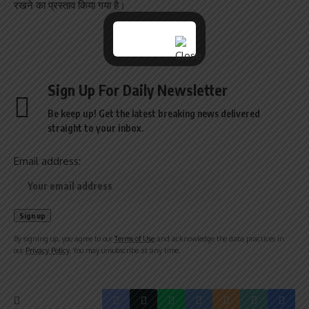
रखने का प्रस्ताव किया गया है।
Sign Up For Daily Newsletter
Be keep up! Get the latest breaking news delivered
straight to your inbox.
Email address:
By signing up, you agree to our
Terms of Use
and acknowledge the data practices in
our
Privacy Policy
. You may unsubscribe at any time.