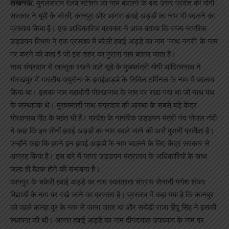
लखनऊ:
मुगलसराय रेलवे स्टेशन का नाम बदलने के बाद उत्तर प्रदेश की योगी
सरकार ने यूपी के बरेली, कानपुर और आगरा हवाई अड्डों का नाम भी बदलने का
प्रस्ताव किया है। एक आधिकारिक प्रवक्ता ने आज बताया कि राज्य नागरिक
उड्डयन विभाग ने एक प्रस्ताव में बरेली हवाई अड्डे का नाम ‘नाथ नगरी’ के नाम
पर करने को कहा है जो इस शहर का पुराना नाम बताया जाता है।
नाथ संप्रदाय से ताल्लुक रखने वाले सूबे के मुख्यमंत्री योगी आदित्यनाथ ने
गोरखपुर में भारतीय वायुसेना के हवाईअड्डे के सिविल टर्मिनल के नाम में बदलाव
किया था। इसका नाम महायोगी गोरखनाथ के नाम पर रखा गया था जो नाथ पंथ
के संस्थापक थे। मुख्यमंत्री नाथ संप्रदाय की आस्था के सबसे बड़े केंद्र
गोरक्षनाथ पीठ के महंत भी हैं। प्रदेश के नागरिक उड्डयन मंत्री नंद गोपाल नंदी
ने कहा कि इन तीनों हवाई अड्डों का नाम बदले जाने की अर्से पुरानी प्रतीक्षा है।
उन्होंने कहा कि हमने इन हवाई अड्डों के नाम बदलने के लिए केंद्र सरकार से
आग्रह किया है। इस बारे में नागर उड्डयन मंत्रालय के अधिकारियों के साथ
जल्द ही बैठक होने की संभावना है।
कानपुर के चकेरी हवाई अड्डे का नाम स्वतंत्रता संग्राम सेनानी गणेश शंकर
विद्यार्थी के नाम पर रखे जाने का प्रस्ताव है। प्रस्ताव में कहा गया है कि कानपुर
को पहले कान्हा पुर के नाम से जाना जाता था और सचेंडी राजा हिंदू सिंह ने इसकी
स्थापना की थी। आगरा हवाई अड्डे का नाम दीनदयाल उपाध्याय के नाम पर