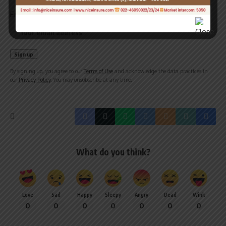
Email address:
By signing up, you agree to our
Terms of Use
and acknowledge the data practices in
our
Privacy Policy
. You may unsubscribe at any time.
What do you think?
Love
Sad
Happy
Sleepy
Angry
Dead
Wink
0
0
0
0
0
0
0