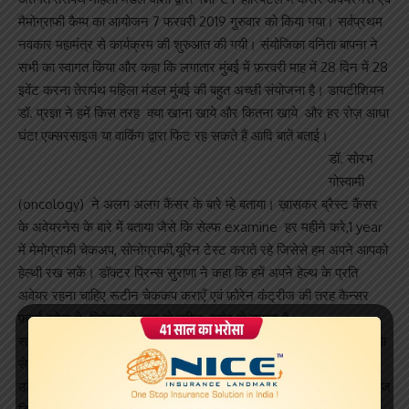
मैमोग्राफी कैम्प का आयोजन 7 फरवरी 2019 गुरुवार को किया गया। सर्वप्रथम
नवकार महामंत्र से कार्यक्रम की शुरुआत की गयी। संयोजिका वनिता बापना ने
सभी का स्वागत किया और कहा कि लगातार मुंबई में फ़रवरी माह में 28 दिन में 28
इवेंट करना तेरापंथ महिला मंडल मुंबई की बहुत अच्छी संयोजना है। डायटीशियन
डॉ. प्रज्ञा ने हमें किस तरह क्या खाना खाये और कितना खाये और हर रोज़ आधा
घंटा एक्सरसाइज या वाकिंग द्वारा फिट रह सकते हैं आदि बातें बताई।
डॉ. सोरभ
गोस्वामी
(oncology) ने अलग अलग कैंसर के बारे म्हे बताया। ख़ासकर ब्रैस्ट कैंसर
के अवेयरनेस के बारे में बताया जैसे कि सेल्फ examine हर महीने करे,1 year
में मेमोग्राफी चेकअप, सोनोग्राफी,यूरिन टेस्ट कराते रहे जिसेसे हम अपने आपको
हेल्थी रख सकें। डॉक्टर प्रिन्स सुराणा ने कहा कि हमें अपने हेल्थ के प्रति
अवेयर रहना चाहिए रूटीन चेककप कराएँ एवं फ़ोरेन कंट्रीज की तरह कैन्सर
फ़र्स्ट स्टेज मे डिटेक्ट हो जाए तो मरीज़ क्योर हो सकता है।
सभी डाक्टरों ने कहा के तेरापंथ महिला मंडल काफी अच्छा काम कर रही। सुराणा
सेठिया हॉस्पिटल चेंबूर एवं mpct सुराणा हॉस्पिटल वाशी तेरापंथ धर्मसंघ में
उल्लेखनीय सेवाएँ दे रहा है tmm की बहिनो को केन्सर अवेयरनेस को लेकर आज