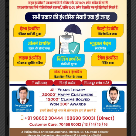
डिस्काउंट रेट पर मेमोग्राफ़ी के कूपन भी दिए और कहा की एक महीने में कैन्सर
से रिलेटेड टेस्ट आप कभी भी आकर डिस्काउंट रेट पर करवा सकते है। लगभग
25 बहिनो ने मेमोग्राफ़ी करवाई। सहनाज़ मेम एवं हॉस्पिटल की पूरी टीम का पूरा
सहयोग रहा।
मिसेस क्रान्तिजी सुराणा का भी बहुत सहयोग रहा उन्होंने महिला मंडल का अवेयर
नेस का कार्यक्रम 3 दिन पूर्व में चेंबुर में और आज वाशी में करने की स्वीकृति दी
एवं कार्यक्रम में स्वयं उपस्तिथ रही। सहसयोजिका सीमा मेहता ने आभार ज्ञापित
किया। वेलनेस मंथ की सयोज़िका सुमनजी बापना वाशी सहसयोजिका रेखा कोठारी
विमलाजी बागरेचा, उषा बागरेचा, किरण कच्छारा, शीला चड़ालिया, अनिता चपलोत,
गरिमा बंब, संगीता कच्छारा, दिलख़ुश चड़ालिया का सहयोग रहा। बहनों के साथ
बहुत ही अच्छा अवेयरनेस सेशन चला जिसकी सभी ने सरहाना की।
Sign Up For Daily Newsletter
Be keep up! Get the latest breaking news delivered
straight to your inbox.