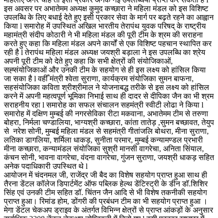
इस अवसर पर अभातेमम अध्यक्ष कुमुद कच्छारा ने महिला मंडल को इस विशिष्ट
उपलब्धि के लिए बधाई देते हुए इसी प्रकार सेवा के मार्ग पर बढ़ते रहने का आह्वान
किया l समारोह में उपस्थित अखिल भारतीय तेरापंथ युवक परिषद् के राष्ट्रीय
महामंत्री संदीप कोठारी ने भी महिला मंडल की पूरी टीम के श्रम की सराहना
करते हुए कहा कि महिला मंडल अपने कार्यों से एक विशिष्ट पहचान स्थापित कर
रही है l तेरापंथ महिला मंडल अध्यक्ष जयश्री बड़ाला ने इस उपलब्धि का श्रेय
अपनी पूरी टीम को देते हुए कहा कि सभी क्षेत्रों की संयोजिकाओं,
सह्संयोजिकाओं और उनकी टीम के सहयोग से ही इस लक्ष्य को हांसिल किया
जा सका है l वहीँ मंत्री श्वेता सुराणा, कार्यक्रम संयोजिका सुमन बाफना,
सहसंयोजिका कविता श्रीश्रीमाल ने योजनाबद्ध तरीके से इस लक्ष्य को हांसिल
करने में अपनी महत्वपूर्ण भूमिका निभाई साथ ही दादर से दीपिका जैन का भी श्रम
सराहनीय रहा l समारोह का सफल संचालन सहमंत्री स्वीटी लोढा ने किया l
समारोह में दक्षिण मुम्बई की नगरसेविका रीटा मकवाना, अभातेमम टीम से तरुणा
बोहरा, निर्मला चण्डालिया, भाग्यश्री कच्छारा, कांता तातेड़ ,सुमन बच्छावत, तेयुप
से नरेश सोनी, मुम्बई महिला मंडल से सहमंत्री गीतांजलि बोथरा, मीना सुराणा,
लतिका डागलिया, शर्मिला धाकड़, सुनीता परमार, मुम्बई कन्यामण्डल प्रभारी
मीना कच्छारा, कन्यामंडल संयोजिका सुश्री मानसी वागरेचा, अनिता सिंयाल,
कंचन सोनी, भावना वागरेचा, वंदना वागरेचा, गुंजन सुराणा, जयश्री धाकड़ सहित
अनेक पदाधिकारी उपस्थित थे l
आयोजन में चंदनमल जी, राजेंद्र जी बैद का विशेष सहयोग प्राप्त हुआ साथ ही
तैरना डेंटल कॉलेज डिपार्टमेंट ऑफ पब्लिक हेल्थ डेंटिस्ट्री के डीन डॉ.शिशिर
सिंह एवं उनकी टीम सहित डॉ. चिंतन जैन आदि से भी विशेष तकनीकी सहयोग
प्राप्त हुआ। रिमांड होम, डोंगरी की प्रबंधन टीम का भी सहयोग प्राप्त हुआ ।
मेगा डेंटल चेकअप ड्राइव के अंतर्गत विभिन्न क्षेत्रों से प्राप्त आंकड़ों के अनुसार