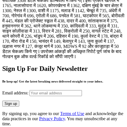
सर्वाधिक 3308 डेंटल चेकअप डोम्बिवली में किये गए l इसी प्रकार खारघर में
1765, नालासोपारा में 1620, कोपरखेरना में 1362, दक्षिण मुंबई के चार क्षेत्र में
1300, नेरुल में 1300, वाशी में 1175, मलाड में 1142, चेम्बूर में 735, अंधेरी में
700, गोरेगांव में 696, एरोली में 686, पनवेल में 581, घाटकोपर में 565, बोरीवली
में 445, मंडल की प्रोजेक्ट स्कूल में 438, दादर में 400, सांताक्रूज में 375,
हनुमाननगर में 362, थाने लोकमान्य में 350, कांदिवली में 333, मुलुंड में 331,
साइन कोलीवाडा में 313, विरार में 281, विक्रोली में 250, वागले स्टेट में 248,
थाने कोपरी में 226, भांडुप में 206, दहिसर में 190, कुर्ला वेस्ट में 178, बांद्रा में
170, मीरा रोड में 150, भायंदर में 149, बेलापुर में 143, जुना कुर्ला में 137,
उल्हास नगर में 127, कंजूर मार्ग में 100, MDWS में 92 और काजूपाड़ा में 50
डेंटल चेकअप किये गए l उपरोक्त आंकड़ों की अधिकृत रिपोर्ट पूर्ण जांच के बाद
गोल्डन बुक ऑफ वर्ल्ड रिकॉर्ड को सौंपी जाएगी l
Sign Up For Daily Newsletter
Be keep up! Get the latest breaking news delivered straight to your inbox.
Email address:
By signing up, you agree to our
Terms of Use
and acknowledge the
data practices in our
Privacy Policy
. You may unsubscribe at any
time.