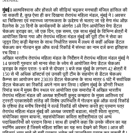
मुंबई l
आत्मविश्वास और होंसले की सीढियां चढ़कर मनचाही मंजिल हांसिल की
जा सकती है, कुछ ऐसा ही कर दिखाया तेरापंथ महिला मंडल, मुंबई ने l अवसर
था चिकित्सा एवं स्वास्थ्य जागरूकता के ऊद्देश्य से चलाए जा रहे मेगा मंथ ऑफ़
वैलनेस के 28 दिनों के कार्यक्रमों के अंतर्गत 14वे दिन आयोजित मेगा डेंटल
चेकअप ड्राइव का, जो एक दिन, एक समय, एक साथ मुंबई के विभिन्न क्षेत्रों में
आयोजित किया गया और तेरापंथ महिला मंडल मुंबई की पूरी टीम ने सेवा का
जूनून लिए कड़ी मेहनत के साथ निर्धारित समय में लक्ष्य से कहीं अधिक डेंटल
चेकअप कर गोल्डन बुक ऑफ वर्ल्ड रिकॉर्ड में संस्था का नाम दर्ज करा इतिहास
रच दिया l
अखिल भारतीय तेरापंथ महिला मंडल के निर्देशन में तेरापंथ महिला मंडल मुंबई ने
14 फ़रवरी गुरुवार को मानव सेवा के ध्येय से आयोजित मेगा डेंटल चेकअप
ड्राइव के तहत प्रातः 9 बजे से दोपहर 3 बजे तक मुंबई के लगभग 42 क्षेत्रों में
150 से भी अधिक डॉक्टर्स एवं उनकी पूरी टीम के सहयोग से डेंटल चेकअप
कैम्प्स का आयोजन कर 23039 डेंटल चेकअप्स के साथ मात्र 6 घंटे में सर्वाधिक
डेंटल चेकअप का रिकॉर्ड अपने नाम कर लिया l दक्षिण मुंबई के डोंगरी स्थित
रिमांड रूम में मुख्य कैंप स्थल पर आयोजित एक समारोह में अखिल भारतीय
तेरापंथ महिला मंडल की अध्यक्ष श्रीमती कुमुद कच्छारा के मुख्य आतिथ्य एवं
ट्रस्टी प्रकाशदेवी तांतेड़ की विशेष उपस्थिति में गोल्डन बुक ऑफ़ वर्ल्ड रिकॉर्ड
के एशिया हेड मनीष विश्नोई ने वर्ल्ड रिकॉर्ड की घोषणा करते हुए प्रमाण पत्र
तेरापंथ महिला मंडल मुंबई की अध्यक्ष जयश्री बडाला, मंत्री श्वेता सुराणा,
संयोजिका सुमन बाफना, सहसंयोजिका कविता श्रीश्रीमाल एवं अन्य
पदाधिकारियों को प्रदान किया l साथ ही उन्होंने कहा कि उनके जीवन का यह
स्वर्णिम अवसर है जिसमे महिला शक्ति का यह रूप देखने को मिला l आज की
महिलाएं अगर चाहे तो इसी प्रकार अनेक नई उपलब्धिया प्राप्त कर सकती है l