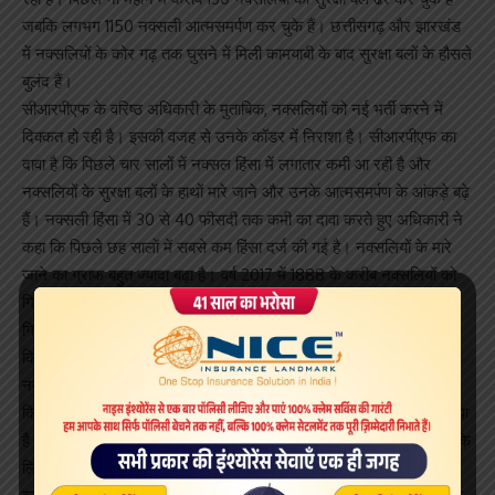
जबकि लगभग 1150 नक्सली आत्मसमर्पण कर चुके हैं। छत्तीसगढ़ और झारखंड
में नक्सलियों के कोर गढ़ तक घुसने में मिली कामयाबी के बाद सुरक्षा बलों के हौसले
बुलंद हैं।
सीआरपीएफ के वरिष्ठ अधिकारी के मुताबिक, नक्सलियों को नई भर्ती करने में
दिक्कत हो रही है। इसकी वजह से उनके कॉडर में निराशा है। सीआरपीएफ का
दावा है कि पिछले चार सालों में नक्सल हिंसा में लगातार कमी आ रही है और
नक्सलियों के सुरक्षा बलों के हाथों मारे जाने और उनके आत्मसमर्पण के आंकड़े बढ़े
हैं। नक्सली हिंसा में 30 से 40 फीसदी तक कमी का दावा करते हुए अधिकारी ने
कहा कि पिछले छह सालों में सबसे कम हिंसा दर्ज की गई है। नक्सलियों के मारे
जाने का ग्राफ बहुत ज्यादा बढ़ा है। वर्ष 2017 में 1888 के करीब नक्सलियों को
गिरफ्तार किया गया था। वर्ष 2018 में अब तक करीब 1200 नक्सलियों को
गिरफ्तार किया जा चुका हे। वर्ष 2017 में 685 के करीब नक्सलियों ने समर्पण
किया था जबकि वर्ष 2018 में 359 नक्सलियों ने समर्पण किया।
नक्सलियों से मुठभेड़ में बड़ी मात्रा में डेटोनेटर और अन्य विस्फोटकों को बरामद
किया गया हे। करीब ढाई सौ आईईडी को भी विस्फोट से पहले निष्क्रिय किया गया
है। सुरक्षा बल से जुड़े सूत्रों ने दावा किया कि नक्सलियों को अपनी जान बचाने के
लिए नए ठिकानों की तलाश में इधर-उधर भागना पड़ रहा है। स्थानीय खुफिया