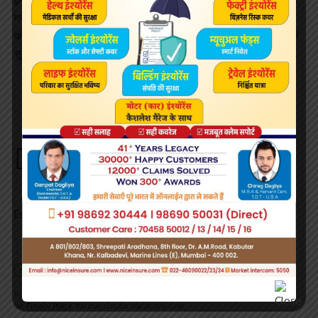
इनपुट की मदद से नक्सलियों के खिलाफ अभियान की सफलता का प्रतिशत बढ़
गया है। स्थानीय स्तर पर भर्तियों का सकारात्मक असर हुआ है। नक्सलियों के
कोड वर्ड और उनकी स्थानीय भाषा में योजनाओं को पकड़कर काउंटर रणनीति में
सुरक्षा बलों को सफलता मिल रही है।
Sign Up For Daily Newsletter
Be keep up! Get the latest breaking news delivered
straight to your inbox.
Email address:
By signing up, you agree to our
Terms of Use
and acknowledge the data practices in
our
Privacy Policy
. You may unsubscribe at any time.