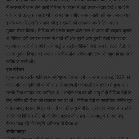
में बनारस में जन्‍म लेने वाली गिरिजा ने जीवन में कई उतार-चढ़ाव देखे। वह ऐसे
परिवार से ताल्‍लुक रखती थी जहां पर गाना और बजाना सही नहीं माना जाता था।
इसके बाद भी उन्‍होंने समाज की इन दायरों को लांघकर अपने लिए अलग
मुकाम तैयार किया। गिरिजा को उनके चाहने वाले प्‍यार से अप्पा जी कहकर बुलाते
थे गिरिजा देवी बनारस घराने से गाती थीं और पूरबी आंग ठुमरी शैली परंपरा का
प्रदर्शन करती थीं। गिरिजा ने अर्द्ध शास्त्रीय शैलियों जैसे कजरी, होली, चैती को
अलग मुकाम दिया। वह ख्याल, भारतीय लोक संगीत और टप्पा भी बहुत ही शानदार
तरीके से गाती थीं।
एक परिचय
प्रख्यात शास्त्रीय गायिका पद्मविभूषण गिरिजा देवी का जन्म आठ मई, 1929 को
कला और संस्कृति की प्राचीन नगरी वाराणसी (तत्कालीन बनारस) में हुआ था।
उनके पिता रामदेव राय जमींदार थे। उन्होंने पांच वर्ष की आयु में ही गिरिजा देवी के
लिए संगीत की शिक्षा की व्यवस्था कर दी थी। गिरिजा देवी के प्रारंभिक संगीत गुरु
पंडित सरयू प्रसाद मिश्र थे। नौ वर्ष की आयु में पंडित श्रीचंद्र मिश्र से उन्होंने
संगीत की विभिन्न शैलियों की शिक्षा प्राप्त की। इस अल्प आयु में ही एक हिंदू
फिल्म ‘याद रहे’ में उन्होंने अभिनय भी किया था।
संगीत यात्रा