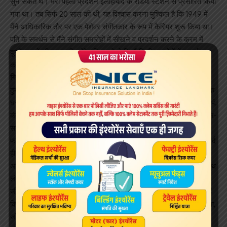
सुन सकते थे। मेरा पहला प्रदर्शन इलाहाबाद के रेडियो स्टेशन से प्रसारित किया
गया था। तब सिर्फ 20 साल की थी, यह विश्वास करना मुश्किल है कि 1949 में
मैंने आधिकारिक तौर पर एक पेशेवर संगीतकार के रूप में कैरियर शुरू किया था।
पति के समर्थन से मैंने संगीत समारोहों में सीखने व प्रदर्शन करने के क्रम में
दूसरे जगहों की यात्र की। मेरे पति चाहते थे कि मैं निजी समारोहों में प्रदर्शन न
करूं और मैं उनकी इच्छा को समायोजित करने के लिए खुश थी।
गिरिजा देवी से जुड़ी खास बातें
ठुमरी साम्राज्ञी के अनुसार संगीत की शिक्षा उन्होंने कबीरचौरा स्थित अपने गुरु के
घर में प्राप्त की। उनके गुरु के वंशज आज भी यहां रहते हैं। इसी कबीरचौरा में पं.
कंठे महाराज, पं. किशन महाराज, हनुमान प्रसाद, बड़े रामदास, राम सहाय, राजन-
साजन मिश्र जैसे कई प्रसिद्ध शास्त्रीय गायकों, संगीतकारों और कई अन्य
फनकारों का परिवार निवास करता है। उनका पूरा जीवन व गायन गंगा के इर्द-गिर्द
ही घूमता रहा।
अपने जीवन वृत्तांत में उन्होंने लिखा है कि बालपन में नदी के किनारे दोस्तों के साथ
लंबे समय तक खेलती रहती थी। यह सोचने में आश्चर्यजनक है कि कई वर्ष बाद
जीवन के लिए मछली की लड़ाई की पीड़ा अपने संगीत में ला पाई थी।वे लिखती हैं
कि कैसे उनके पिता रामदेव राय ने घुड़सवारी और घोड़ों की सवारी करना सिखाया,
जो कि शुरुआती 20 वीं शताब्दी में छोटी लड़कियों के लिए आम बात नहीं थी।