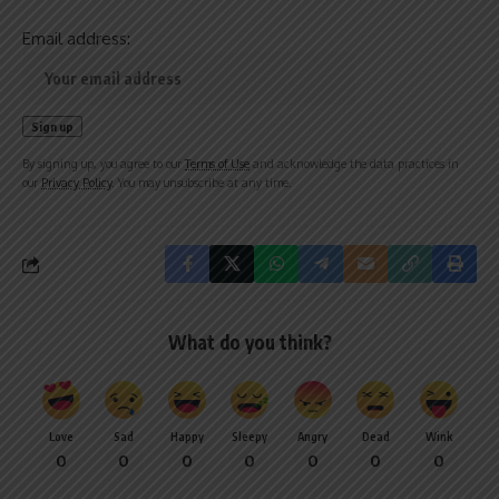
Email address:
By signing up, you agree to our
Terms of Use
and acknowledge the data practices in
our
Privacy Policy
. You may unsubscribe at any time.
What do you think?
Love
Sad
Happy
Sleepy
Angry
Dead
Wink
0
0
0
0
0
0
0