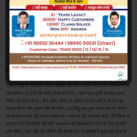
संगीत के असली संरक्षक के रूप में मेरे पिता भी एक थे, जिन्होंने गायन के मेरे
जुनून को मान्यता दी। पंडित सरजू प्रसाद मिश्र के रूप में मुझे पहले गुरू मिले।
जब मैं चार साल की थी तब मुखर संगीत में मेरा कठोर प्रशिक्षण शुरू हुआ।
उन्होंने ख्याल, ठुमरी सहित तमाम शास्त्रीय रूप और तप की तरह अधिक कठिन व
तकनीकी रूप से जटिल शैलियों को पढ़ाया। सरजू प्रसाद के बाद श्रीचंद मिश्र
की शिष्या बनी। वे लिखती हैं कि दुर्भाग्य से पिता के अलावा परिवार के अन्य लोग
मेरे गायन के खिलाफ थे। उनका सहयोग भी नहीं मिलता था। मेरी मां, जो बाद में
मेरी सबसे बड़ी प्रशंसक में से एक बन गई समझ नहीं सकीं कि मैं शास्त्रीय संगीत
के लिए इतना समय क्यों बर्बाद कर रही थी।
संगीत के सफर में मिले फनकार
अपने जीवन वृत्तांत में ठुमरी साम्राज्ञी लिखती हैं कि मैंने पूरे भारत में यात्र की और
रास्ते में मुझे पं. रविशंकर, अली अकबर और अन्य महान समकालीन कलाकारों का
साथ मिला। वे सभी मेरे अच्छे दोस्त बनते गए। हमने एक-दूसरे के साथ अपने
संगीत को साझा किया। मैंने अपने जीवन के सबसे दर्दनाक क्षणों में से एक का
सामना किया, मैंने अपना पति खो दिया। उस बिंदु तक मुङो अपने दम पर जीवन
का प्रबंधन कभी नहीं करना पड़ता था। यहां तक कि साधारण चीजें, जैसे बिलों का
भुगतान मेरी जिम्मेदारी नहीं थी। अचानक यह जि़म्मेदारियां मेरी थीं, मैंने प्रदर्शन
रोक दिया। साल बीत गए, लेकिन मेरे दोस्तों और प्रशंसकों ने मुङो इस तरह से