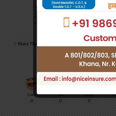
By signing up, you agree to our
Terms of Use
and ackn
unsubscribe at any time.
Share This Article
What do 
Love
Sad
Happy
S
0
0
0