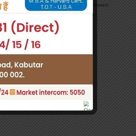
Subscribe to our newsletter to get our newest
articles instantly!