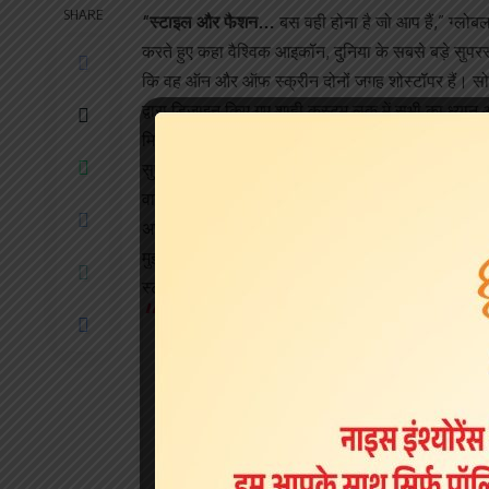
SHARE
“स्टाइल और फैशन…
बस वही होना है जो आप हैं,” ग्लोब
करते हुए कहा वैश्विक आइकॉन, दुनिया के सबसे बड़े सुप
कि वह ऑन और ऑफ स्क्रीन दोनों जगह शोस्टॉपर हैं। सोमवार
द्वारा डिजाइन किए गए शाही कस्टम लुक में सभी का ध्यान
मिश्रण था।
सुपरस्टार ने इंस्टाग्राम पर कई आकर्षक मोनोक्रोम और रंगी
वाले गहनों, एक बोल्ड ‘के’ पदक और एक राजदंड से सजाय
अपना आभार व्यक्त करते हुए, शाहरुख ने लिखा: “@saby
मुझे मेट गाला में ले चलो। यह मेरा ‘स्पेस’ नहीं है, लेकि
स्टाइल और फैशन…बस वही होना है जो तुम हो। और तुम सब