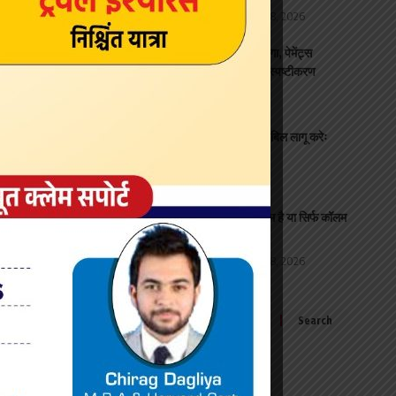
Mumbai / Maharshtra
August 8, 2026
UPI भुगतान पर कोई शुल्क नहीं लगेगा, पेमेंट्स
काउंसिल ऑफ इंडिया ने जारी किया स्पष्टीकरण
national
August 8, 2026
मोदी सरकार 2023 में सर्वसम्मति से पास हुआ महिला आरक्षण बिल लागू करेः
राहुल गांधी
national
August 8, 2026
नाम के बीच ‘सिंह’ क्यों? पिता का नाम है या सिर्फ कॉलम
भरने की मजबूरी?
Mumbai / Maharshtra
August 8, 2026
Search
for:
Sign Up for Our Newsletter