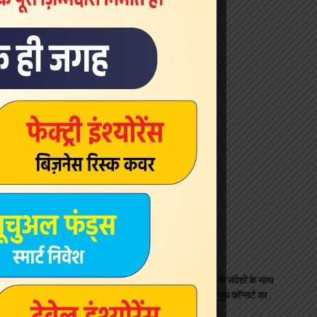
Latest News
शांति, देशभक्ति और ड्रग-फ्री मुंबई के संदेशों के साथ
भारत जैन महामंडल का “वंदे जैनम” यूथ कॉन्सर्ट का
आयोजन 22 अगस्त को