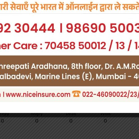
owledge the data practices in our
Privacy Policy
. You may
Facebook
you think?
leepy
Angry
Dead
Wink
0
0
0
0