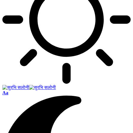
Font
Aa
Resizer