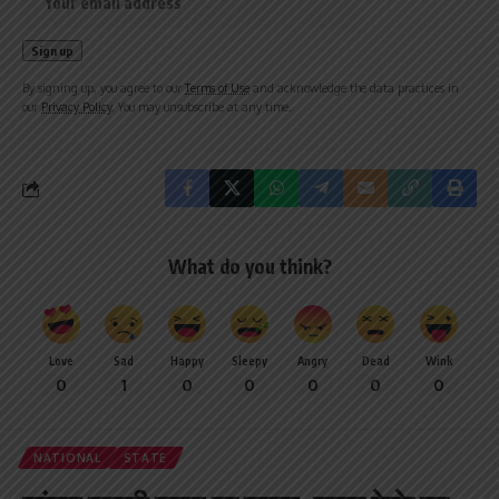
By signing up, you agree to our
Terms of Use
and acknowledge the data practices in
our
Privacy Policy
. You may unsubscribe at any time.
What do you think?
Love
Sad
Happy
Sleepy
Angry
Dead
Wink
0
1
0
0
0
0
0
NATIONAL
STATE