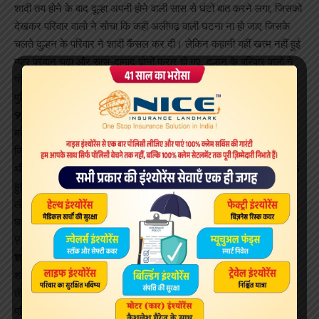
शादी तय होने के बाद दूल्हा अपनी होने वाली सास से घंटों बात करने लगा, जिसको
देखकर परिवार वालो ने सोचा कि कही अलीगढ़ वाली घटना ना हो जाए जिसके
चलते दुल्हन के परिवार ने शादी कैंसल कर दी। लेकिन कहानी यहीं खत्म नहीं हुई
प्यार परवान चढ़ा और सास-दामाद दोनों फरार हो गए. दुल्हन के परिवार वालो ने
गोंडा के खोड़ारे थाने में महिला की गुमशुदगी की शिकायत दर्ज करवाएं है, और
पुलिस दोनों की तलाश में जुटी है।
9 मई को होनी थी लड़की की शादी
बस्ती के दुबौलिया थानाक्षेत्र के 25 वर्षीय युवक की शादी चार महीने पहले गोंडा
जिले की एक युवती के साथ तय हुई थी. शादी की तैयारियां जोर-शोर से चल रही
थीं. इस दौरान युवक की अपनी होने वाली ससुराल वालों से फोन पर बातचीत शुरू
हुई. लेकिन जल्द ही मामला ट्विस्ट आ गया युवक अपनी होने वाली सास से लंबी-
लंबी बातें करने लगा. ससुराल वालों को यह व्यवहार अटपटा लगा. अलीगढ़ की
घटना को ध्यान रखके उन्होंने शादी रद्द कर दी और लड़की की शादी दूसरी जगह
9 मई को तय कर दी.
शादी टूटी, लेकिन प्यार नहीं
शादी रद्द होने के बावजूद युवक और उसकी होने वाली सास की बातचीत जारी रही.
तीन दिन पहले युवक कथित तौर पर महिला को लेकर फरार हो गया. महिला के
परिजनों ने पहले अपनी स्तर पर खोजबीन की, लेकिन कोई सुराग नहीं मिला.