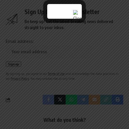
Sign Up For Daily Newsletter
Be keep up! Get the latest breaking news delivered
straight to your inbox.
Email address:
By signing up, you agree to our
Terms of Use
and acknowledge the data practices in
our
Privacy Policy
. You may unsubscribe at any time.
What do you think?