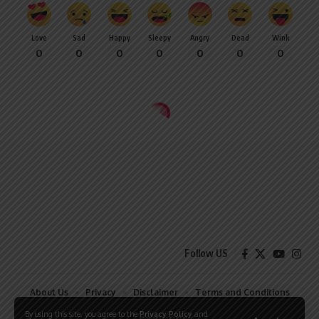
Love
Sad
Happy
Sleepy
Angry
Dead
Wink
0
0
0
0
0
0
0
Follow US
About Us
Privacy
Disclaimer
Terms and Conditions
Contact
By using this site, you agree to the
Privacy Policy
and