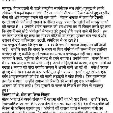
नागपुर:
विजयदशमी से पहले राष्ट्रीय स्वयंसेवक संघ (संघ) प्रमुख ने अपने
संबोधन से पहले महात्मा गांधी और नानक की सीख का जिक्र करते हुए भारतीय
सेना को और मजबूत बनाने की बात कही। मोहन भागवत ने कहा कि एससी-
एसटी वर्ग से आने वाले समाज के वंचित समूह, प्रताड़ित लोगों को मजबूत करने
की जरूत है।। उन्होंने अर्बन नक्सल की अवधारणा का भी जिक्र करते हुए कहा
कि देश में चले छोटे आंदोलनों में भारत तेरे टुकड़े होंगे कहने वाले भी दिखे। इस
पर चिंता जताते हुए कहा कि सोशल मीडिया पर इनका प्रचार चल रहा है और
उसका कंटेंट पाकिस्तान, इटली, अमेरिका से आ रहा है।
संघ प्रमुख ने कहा कि इस देश में बाबर के रूप में भयानक आक्रमण की आंधी
आई। उन्होंने कहा कि बाबर के समय या फिर अंग्रेजों की समय में हम इसलिए
परतंत्र हो गए क्योंकि हमारे समाज का आचरण प्रतिकूल नहीं था। मोहन
भागवत ने कहा, ‘दुनिया को संकट से हमने बचाया। उन्होंने कहा, ‘बाबर के रूप
में भयानक आक्रमण की आंधी आई। उसने न हिंदुओं को बख्शा, न मुसलमानों को
बख्शा। समाज को रौंदा क्योंकि समाज में अपनी कमी आ गई थी। स्वार्थ प्रबल
हो गए थे। समाज का आचरण प्रतिकूल हो गया था। इसलिए दूर से आए एक
बर्बर आक्रमणकारी को देश की सारी लड़ाइयों में जीत मिली। फिर गुरुनानक
इस देश में आए। उन्होंने समाज की स्थिति को जानते हुए एक आध्यात्मिक
आचरण की बात कही। फिर गुलामी के रास्ते से निकल हम फिर से स्वतंत्र
हुए।’
महात्मा गांधी, बोस का किया जिक्र
मोहन भागवत ने अपने संबोधन में महात्मा गांधी को भी याद किया। उन्होंने कहा,
‘सांस्कृतिक जागरण की परंपरा देश में लगातार चल रही है। देश में राजनीति को
लेकर भी अभिनव प्रयोग हुए। अंग्रेजों की दासता काल में महात्मा गांधी का
प्रयोग ऐसा ही है। सत्य और अहिंसा के आधार पर राजनीति की कल्पना हमारे