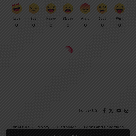
Love
Sad
Happy
Sleepy
Angry
Dead
Wink
0
0
0
0
0
0
0
Follow US
About Us
Privacy
Disclaimer
Terms and Conditions
Contact