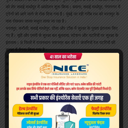
को लेर सवाई माधोपुर में आंदोलन शुरू किया। बयाना, सवाई माधोपुर, गंगानगर में
ट्रेनों को आगे जाने से रोक दिया गया है। मुंबई जा रही गरीब रथ को भरतपुर के
पास रोककर वापस मथुरा लाया जा रहा है।
भरतपुर, करौली, सवाई माधोपुर, दौसा और टोंक में सुरक्षा के पुख्ता इंतजाम किए
गए हैं। यूपी और एमपी से सुरक्षा बल बुलवाया, स्टेशन और पटरियों पर सुरक्षा के
इंतजाम। 8 जिलों में राजस्थान सशस्त्र बल की 17 कंपनियों रेल पटरियों की
सुरक्षा में तैनात किया गया है।
उधर, सवाई माधोपुर में महापंचायत के बाद भीड़ के साथ मुंबई ट्रेक पर पहुंचे
कर्नल बैंसला। उन्होंने कहा- “गुर्जर नेता किरोड़ सिंह बैंसला ने कहा- हम पांच
फीसदी आरक्षण चाहते हैं। सरकार ने हमारे अनुरोध पर कोई जवाब नहीं दिया।
इसलिए, मैं अब आंदोलन करने जा रहा हूं। सरकार को देना चाहिए, मैं नहीं जानता
वे कैसे देगी?”
8 जिलों में राजस्थान सशस्त्र बल की 17 कंपनियों रेल पटरियों की सुरक्षा में
तैनात किया गया है। समाज की मांग है कि सरकार सभी प्रक्रिया पूरी कर 5
प्रतिशत आरक्षण बैकलाग के साथ दे।