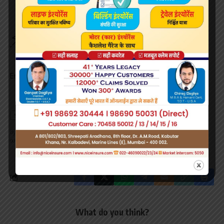
Sign Up For Daily Newsletter
Be keep up! Get the latest breaking news delivered
straight to your inbox.
Email address:
By signing up, you agree to our
Terms of Use
and acknowledge the data practices in
our
Privacy Policy
. You may unsubscribe at any time.
What do you think?