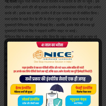
नई दिल्ली:
राहुल गांधी सोमवार को दो दिवसीय मध्य प्रदेश के दौरे पर पहुंचे। इस
दौरान उन्होंने अपने दौरे की शुरुआत उज्जैन के महाकालेश्वर मंदिर में पूजा अर्चना
करके की। इसके बाद उन्होंने उज्जैन में ही एक जनसभा को भी संबोधित किया।
मध्‍य प्रदेश के पहले दिन के दौरे के दौरान राहुल गांधी के साथ राज्य के पूर्व
मुख्यमंत्री दिग्विजय सिंह नहीं दिखाई दिए। हालांकि, इसके पीछे की वजह पूर्व
मुख्यमंत्री दिग्विजय सिंह ने माइक्रो ब्लॉगिंग साइट पर बताई।
दिग्विजय सिंह ने सोमवार सुबह ट्वीट किया कि राहुल गांधी आज इंदौर पहुंच रहे
हैं। ऐसे में मैं उनका हार्दिक स्वागत करता हूं। उन्होंने ट्वीट में लिखा कि मैं इंदौर
में पैदा हुआ, स्कूल व कॉलेज की शिक्षा भी इंदौर में हुई है। दिग्विजय सिंह ने आगे
लिखा कि मुझे अध्यक्ष जी ने आवश्यक कार्य सौंपा हुआ है जिसके कारण राहुल जी
के इंदौर उज्जैन कार्यक्रम में अनुपस्थित रहूंगा। क्षमा करें। सभी मित्रों से राहुल
जी का गर्म जोशी से स्वागत करने की अपील करता हूं।
बताते चलें कि दिग्विजय सिंह का कुछ समय पहले एक वीडियो वायरल हुआ था
जिसमें वे कहते हुए सुनाई दिए जा रहे थे कि उनके भाषण कांग्रेस पार्टी को
नुकसान पहुंचाते हैं, इसलिए वे चुनाव प्रचार से दूर रहते हैं।