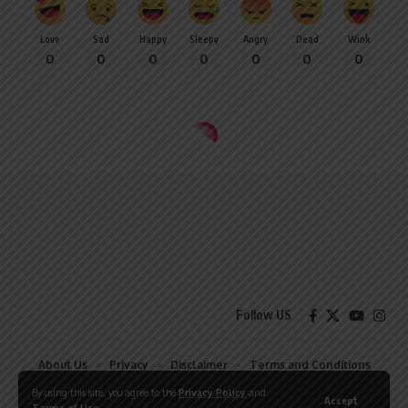
Love
Sad
Happy
Sleepy
Angry
Dead
Wink
0
0
0
0
0
0
0
Follow US
About Us
Privacy
Disclaimer
Terms and Conditions
Contact
By using this site, you agree to the
Privacy Policy
and
Accept
Terms of Use
.