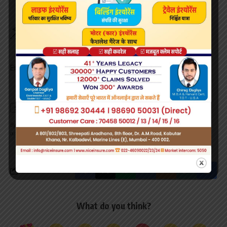
Sign Up For Daily Newsletter
Be keep up! Get the latest breaking news delivered
straight to your inbox.
Email address:
By signing up, you agree to our
Terms of Use
and acknowledge the data practices in
our
Privacy Policy
. You may unsubscribe at any time.
What do you think?