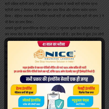
श्री दक्षिता श्रीजी ठाणा 3 एव् मूर्तिपूजक समाज से साध्वी श्री श्रेयांस प्रभा
श्रीजी ठाणा 2 तेरापंथ भवन पधार कर लाभ लिया और प्रेरणा पाथेय प्रदान
किया। बोईसर स्थानक में विराजित साध्वी श्री डॉ चारित्रशीला श्री जी ठाणा 3 ने
भी कैम्प का लाभ लिया।
आचार्य तुलसी डायग्नोस्टिक सेंटर (ATDC) न्युनतम मूल्यों पर पैथोलॉजी टेस्ट
कर मानव सेवा के क्षेत्र में सराहनीय कार्य कर रही है। इस कैम्प में कुल 214 लोगों
ने चेकअप का लाभ लिया और 19 अगस्त को डॉक्टर द्वारा रिपोर्ट की जांच एवं
सलाह का भी आयोजन किया गया है।
कैम्प के सफल आयोजन एव् ATDC के प्रचार प्रसार हेतु सभी युवावों ने
नजदीकी गांवों में जाकर युवावों ने कड़ी मेहनत की। कैम्प को सफल बनाने में तेयुप
अध्यक्ष हितेश सिंघवी, मंत्री भावेश सिसोदिया के साथ तेरापंथ की सभी सभा
संस्थाएं, जैन युवा ग्रुप, स्थानकवासी समाज, मूर्तिपूजक समाज पूरा सहयोग रहा।
मेडिकल चेकअप कैम्प के प्रयोजक प्रकाशजी राठौड़ रहे। यह जानकारी दिनेश
राठौड़ ने दी।