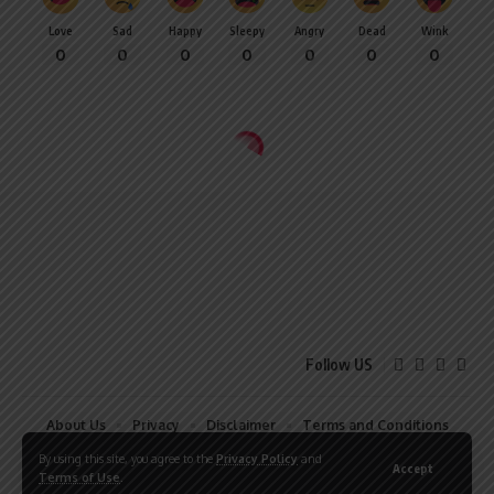
Love
Sad
Happy
Sleepy
Angry
Dead
Wink
0
0
0
0
0
0
0
Follow US
About Us
Privacy
Disclaimer
Terms and Conditions
Contact
By using this site, you agree to the
Privacy Policy
and
Accept
Terms of Use
.
© 2026 Surabhi Saloni All Rights Reserved. Disgen by AjayGupta