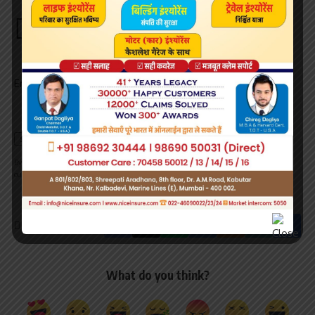
Sign Up For Daily Newsletter
Be keep up! Get the latest breaking news delivered
straight to your inbox.
Email address:
By signing up, you agree to our
Terms of Use
and acknowledge the data practices in
our
Privacy Policy
. You may unsubscribe at any time.
What do you think?