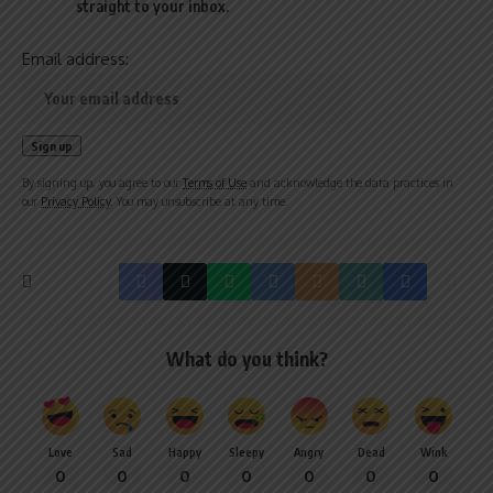
straight to your inbox.
Email address:
By signing up, you agree to our
Terms of Use
and acknowledge the data practices in
our
Privacy Policy
. You may unsubscribe at any time.
What do you think?
Love
Sad
Happy
Sleepy
Angry
Dead
Wink
0
0
0
0
0
0
0