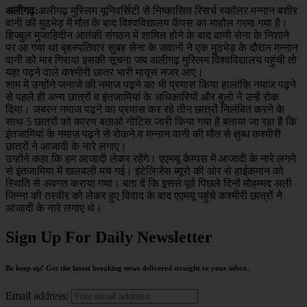
अलीगढ़:
अलीगढ़ मुस्लिम यूनिवर्सिटी से निष्कासित रिसर्च स्कॉलर मन्नान बशीर
वानी की मुठभेड़ में मौत के बाद विश्वविद्यालय केंपस का माहौल गरमा गया है।
हिज्बुल मुजाहिदीन आतंकी संगठन में शामिल होने के बाद वाणी सेना के निशाने
पर आ गया था बृहस्पतिवार सुबह सेना के जवानों ने एक मुठभेड़ के दौरान मन्नान
वानी को मार गिराया इसकी सूचना जब अलीगढ़ मुस्लिम विश्वविद्यालय पहुंची तो
यहा पढ़ने वाले कश्मीरी छात्र भारी मायूस नजर आए।
शाम में उन्होंने जनाजे की नमाज पढ़ने का भी प्रयास किया हालांकि नमाज पढ़ने
से पहले ही अन्य छात्रों व इंतजामियां के अधिकारियों और बुलो ने उन्हें रोक
दिया। जबरन नमाज पढ़ने का प्रयास कर रहे तीन छात्रों निलंबित करने के
साथ 5 छात्रों को कारण बताओ नोटिस जारी किया गया है बताया जा रहा है कि
इंतजामियां के नमाज़ पढ़ने से रोकने व मन्नान वानी की मौत से क्षुब्ध कश्मीरी
छात्रों ने आजादी के नारे लगाए।
उन्होंने कहा कि हम आजादी लेकर रहेंगे। एएमयू कैम्पस में आजादी के नारे लगने
से इंतजामिया में खलबली मच गई। इंटेलिजेंस ब्यूरो की ओर से हाईकमान को
स्थिति से अवगत कराया गया। बता दें कि इससे पूर्व पिछले दिनों मोहम्मद अली
जिन्ना की तस्वीर को लेकर हुए विवाद के बाद एएमयू पहुंचे कश्मीरी छात्रों ने
आजादी के नारे लगाए थे।
Sign Up For Daily Newsletter
Be keep up! Get the latest breaking news delivered straight to your inbox.
Email address: