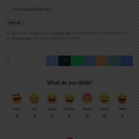
By signing up, you agree to our
Terms of Use
and acknowledge the data practices in
our
Privacy Policy
. You may unsubscribe at any time.
What do you think?
Love
Sad
Happy
Sleepy
Angry
Dead
Wink
0
0
0
0
0
0
0