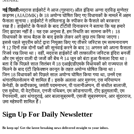
नई दिल्ली:
मद्रास हाईकोर्ट ने आज (गुरुवार) ऑल इंडिया अन्ना द्रविड़ मुन्नेत्र
कड़गम (AIADMK) के 18 अयोग्य घोषित किए गए विधायकों के मामले में अहम
फैसला सुनाया। हाईकोर्ट ने तमिलनाडु के स्पीकर के फैसले को बरकरार
रखा है। हाईकोर्ट के फैसले के बाद टीटीवी दिनाकरन ने बताया कि यह हमारे
लिए झटका नहीं है। यह एक अनुभव है, हम स्थिति का सामना करेंगे। 18
विधायकों के साथ बैठक के बाद इसके लेकर आगे कुछ तय किया जाएगा।
इससे पहले सुप्रीम कोर्ट द्वारा नियुक्त किए गए तीसरे जस्टिस एम सत्यनारायण
ने 12 दिनों तक दोनों पक्षों की सुनवाई करने के बाद 31 अगस्त को अपना फैसला
रिजर्व रख लिया था। वहीं, मद्रास हाईकोर्ट की तत्कालीन जस्टिस इंदिरा बनर्जी
और एम सुंदर वाली दो जजों की बेंच ने 14 जून को बंटा हुआ फैसला दिया था।
बता दें कि पिछले साल सितंबर में 18 एआईएडीएमके विधायकों को राज्यपाल से
मिलने के बाद एंटी डिफेक्शन कानून के तहत अयोग्य घोषित किया था।
जिन 18 विधायकों को पिछले साल अयोग्य घोषित किया गया था, उनमें एस
थंगातमिलसेल्वन भी शामिल हैं। इसके अलावा आर मुरुगन, एस मरियाप्पन
केनेडी, के कदीरकामू, जयंती पदमनाभन, पी पलानीअप्पन, वी संथील बालाजी,
एस मुथैया, पी वेट्रीवल, एनजी पथिबन, एम कोडनापानी, टीए इलुमलायी, एम
रेंगास्वामी, आर थंगादुराई, आर बालासुब्रमनी, एसजी सुब्रमणयन, आर सुंदरराज,
उमा महेश्वरी शामिल हैं।
Sign Up For Daily Newsletter
Be keep up! Get the latest breaking news delivered straight to your inbox.