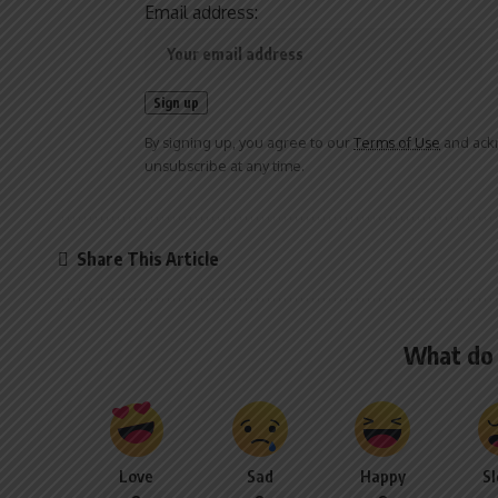
Email address:
By signing up, you agree to our
Terms of Use
and ackn
unsubscribe at any time.
Share This Article
What do 
Love
Sad
Happy
S