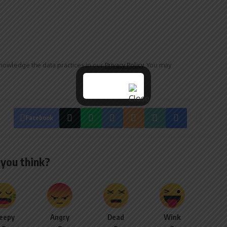
owledge the data practices in our
Privacy Policy
. You may
Facebook
you think?
leepy
Angry
Dead
Wink