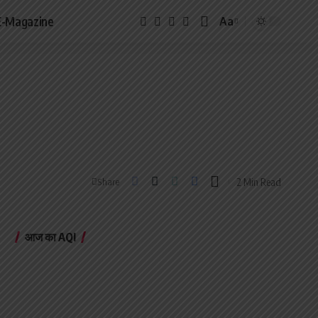
E-Magazine
Aa
Font
Resizer
2 Min Read
Share
आज का AQI