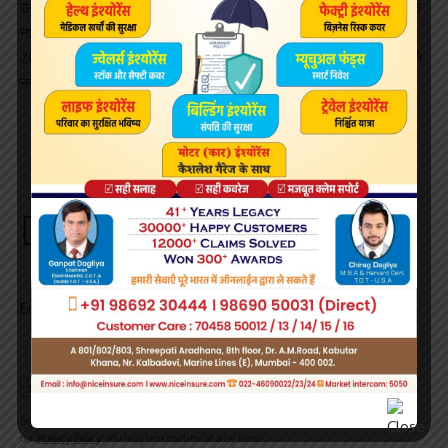
उन्होंने भारत के लिए 17 टेस्ट, 120 वनडे और 27 टी-20 मैच खेले हैं। नेहरा के
नाम विश्व कप में अभी भी सर्वश्रेष्ठ गेंदबाजी प्रदर्शन का रिकॉर्ड है। उन्होंने
2003 विश्व कप में इंग्लैंड के खिलाफ 23 रन देकर छह विकेट लिए थे। नेहरा ने
नवंबर-2017 में अंतरराष्ट्रीय क्रिकेट को अलविदा कह दिया था।
Sign Up For Daily Newsletter
Be keep up! Get the latest breaking news delivered
straight to your inbox.
Email address:
By signing up, you agree to our
Terms of Use
and acknowledge the data practices in
our
Privacy Policy
. You may unsubscribe at any time.