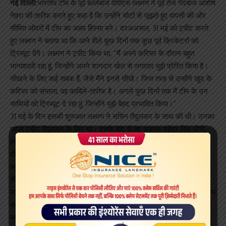
नई दिल्ली:
भारतीय टीम के पूर्व बल्लेबाज वीवीएस लक्ष्मण ने पूर्व तेज गेंदबाज आशीष
नेहरा की तारीफ करते हुए कहा है कि उन्होंने चोटों से जूझते हुए वापसी की और
सीमित ओवरों में टीम का अहम हिस्सा बने। दरअअसल, 31 मई को ट्वीट करते
हुए लक्ष्मण ने बताया था कि आने वीले कुछ दिनों तक कुछ पूर्व क्रिकेटरों को
ट्रिब्यूट देंगे। लक्ष्मण ने ट्वीट किया था, ”मैं अपने करियर के दौरान बहुत
भाग्यशाली रहा हूं, जिन्होंने अपने शानदार खेल से लगातार मुझे प्रेरित किया है।
सीखने के लिए कई सबक हैं, जैसे मैंने इनसे सीखे। जिस तरह से उन्होंने खुद के
करियर को संभाला, वह काबिले-तारीफ है। अगले कुछ दिनों तक मैं टीम के उन
साथियों को ट्रिब्यूट दे रहा हूं, जिन्होंने मुझे बेहद प्रभावित किया।”
31 मई के दिन इसकी शुरुआत लक्ष्मण ने सचिन तेंदुलकर के साथ की थी। उनका
पहला ट्वीट तेंदुलकर के लिए था। इसके बाद से वह अबतक महेंद्र सिंह धोनी,
हरभजन सिंह, राहुल द्रविड़, सौरव गांगुली, अनिल कुंबले, जवागल श्रीनाथ और
वीरेंद्र सहवाग को ट्रिब्यूट दे चुके हैं।
लक्ष्मण ने ट्वीट में लिखा, “नाजुक शरीर के कारण गेंदबाजी करियर कम रहा,
लेकिन आशीष नेहरा ने दर्द से लड़ते हुए लगातार वापसी की और सीमित ओवरों में
मास्टर बने।” लक्ष्मण ने लिखा, “चोटों से लगातार वापसी का ईनाम 2011 विश्व कप
का मेडल और 38 साल में शानदार फेयरवेल के रूप में मिला।”
बता दें कि आशीष नेहरा ने फरवरी 1999 में अंतरराष्ट्रीय पदार्पण किया था।