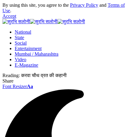
By using this site, you agree to the
Privacy Policy
and
Terms of
Use
.
Accept
National
State
Social
Entertainment
Mumbai / Maharashtra
Video
E-Magazine
Reading:
करवा चौथ व्रत की कहानी
Share
Font Resizer
Aa