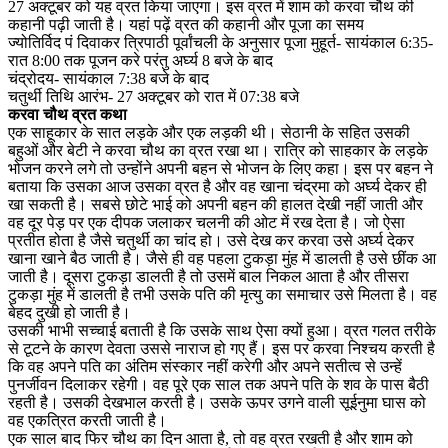
27 अक्टूबर को यह व्रत किया जाएगा। इस व्रत में शाम को करवा चौथ की
कहानी पढ़ी जाती है। यहां पढ़ें व्रत की कहानी और पूजा का समय
ज्योतिर्विद पं दिवाकर त्रिपाठी पूर्वांचली के अनुसार पूजा मुहूर्त- सायंकाल 6:35-
रात 8:00 तक पूजन करे परंतु अर्घ्य 8 बजे के बाद
चंद्रोदय- सायंकाल 7:38 बजे के बाद
चतुर्थी तिथि आरंभ- 27 अक्टूबर को रात में 07:38 बजे
करवा चौथ व्रत कथा
एक साहूकार के सात लड़के और एक लड़की थी। सेठानी के सहित उसकी
बहुओं और बेटी ने करवा चौथ का व्रत रखा था। रात्रि को साहकार के लड़के
भोजन करने लगे तो उन्होंने अपनी बहन से भोजन के लिए कहा। इस पर बहन ने
बताया कि उसका आज उसका व्रत है और वह खाना चंद्रमा को अर्घ्‍य देकर ही
खा सकती है। सबसे छोटे भाई को अपनी बहन की हालत देखी नहीं जाती और
वह दूर पेड़ पर एक दीपक जलाकर चलनी की ओट में रख देता है। जो ऐसा
प्रतीत होता है जैसे चतुर्थी का चांद हो। उसे देख कर करवा उसे अर्घ्‍य देकर
खाना खाने बैठ जाती है। जैसे ही वह पहला टुकड़ा मुंह में डालती है उसे छींक आ
जाती है। दूसरा टुकड़ा डालती है तो उसमें बाल निकल आता है और तीसरा
टुकड़ा मुंह में डालती है तभी उसके पति की मृत्यु का समाचार उसे मिलता है। वह
बेहद दुखी हो जाती है।
उसकी भाभी सच्चाई बताती है कि उसके साथ ऐसा क्यों हुआ। व्रत गलत तरीके
से टूटने के कारण देवता उससे नाराज हो गए हैं। इस पर करवा निश्चय करती है
कि वह अपने पति का अंतिम संस्कार नहीं करेगी और अपने सतीत्व से उन्हें
पुनर्जीवन दिलाकर रहेगी। वह पूरे एक साल तक अपने पति के शव के पास बैठी
रहती है। उसकी देखभाल करती है। उसके ऊपर उगने वाली सूईनुमा घास को
वह एकत्रित करती जाती है।
एक साल बाद फिर चौथ का दिन आता है, तो वह व्रत रखती है और शाम को