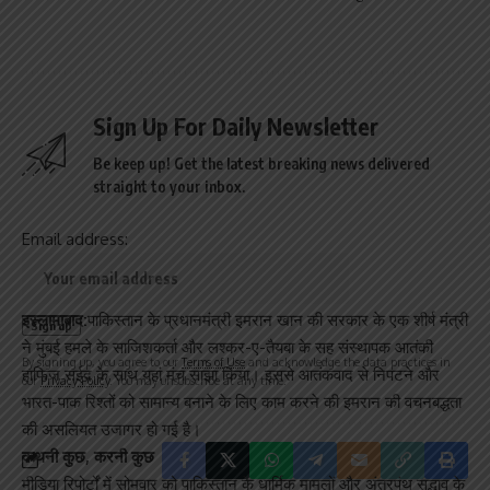
Sign Up For Daily Newsletter
Be keep up! Get the latest breaking news delivered
straight to your inbox.
Email address:
इस्लामाबाद:
पाकिस्तान के प्रधानमंत्री इमरान खान की सरकार के एक शीर्ष मंत्री
ने मुंबई हमले के साजिशकर्ता और लश्कर-ए-तैयबा के सह संस्थापक आतंकी
By signing up, you agree to our
Terms of Use
and acknowledge the data practices in
हाफिज सईद के साथ यहां मंच साझा किया। इससे आतंकवाद से निपटने और
our
Privacy Policy
. You may unsubscribe at any time.
भारत-पाक रिश्तों को सामान्य बनाने के लिए काम करने की इमरान की वचनबद्धता
की असलियत उजागर हो गई है।
कथनी कुछ, करनी कुछ
मीडिया रिपोर्टों में सोमवार को पाकिस्तान के धार्मिक मामलों और अंतरपंथ सद्भाव के