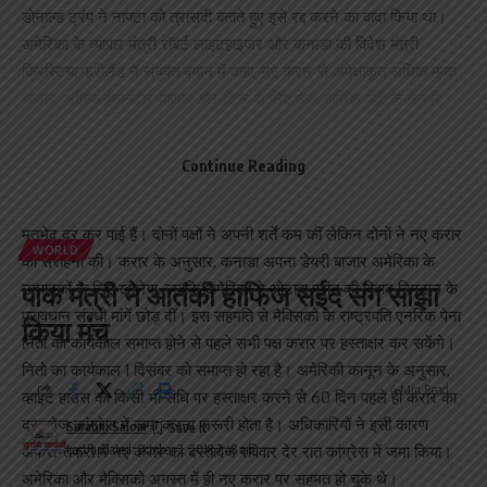
डोनाल्ड ट्रंप ने नाफ्टा को त्रासदी बताते हुए इसे रद्द करने का वादा किया था।
अमेरिका के व्यापार मंत्री रॉबर्ट लाइटहाइजर और कनाडा की विदेश मंत्री
क्रिस्टिया फ्रीलैंड ने संयुक्त बयान में कहा, नए करार से अपेक्षाकृत अधिक मुक्त
बाजार, अधिक ईमानदार व्यापार और क्षेत्र के लिए तेज आर्थिक वृद्धि के रूप में
परिणाम मिलेगा। ऐसी संभावना जताई जा रही थी कि राष्ट्रपति ट्रंप और कनाडा
के प्रधानमंत्री जस्टिन ट्रूडो के बीच मनमुटाव बढ़ने से यह करार संभव नहीं हो
Continue Reading
पाएगा।
एक साल से अधिक की वार्ता तथा छह सप्ताह के गहन विमर्श के बाद दोनों सरकारें
मतभेद दूर कर पाई हैं। दोनों पक्षों ने अपनी शर्तें कम कीं लेकिन दोनों ने नए करार
WORLD
की सराहना की। करार के अनुसार, कनाडा अपना डेयरी बाजार अमेरिका के
पाक मंत्री ने आतंकी हाफिज सईद संग साझा
उत्पादकों के लिए खोलेगा, जबकि अमेरिका ने ओटावा प्रांत की विवाद निपटान के
प्रावधान संबंधी मांगें छोड़ दीं। इस सहमति से मैक्सिको के राष्ट्रपति एनरिक पेना
किया मंच
नितो का कार्यकाल समाप्त होने से पहले सभी पक्ष करार पर हस्ताक्षर कर सकेंगे।
नितो का कार्यकाल 1 दिसंबर को समाप्त हो रहा है। अमेरिकी कानून के अनुसार,
4 Min Read
व्हाइट हाउस को किसी भी संधि पर हस्ताक्षर करने से 60 दिन पहले ही करार का
दस्तावेज कांग्रेस में जमा करना जरूरी होता है। अधिकारियों ने इसी कारण
Surabhi Saloni
अफरा-तफरी में नए करार का दस्तावेज रविवार देर रात कांग्रेस में जमा किया।
Last updated: October 2, 2018 7:48 am
अमेरिका और मैक्सिको अगस्त में ही नए करार पर सहमत हो चुके थे।