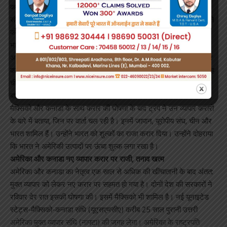
कनाडा के साथ नए व्यापार करार की घोषणा के लिए व्हाइट हाउस में आयोजित
संवाददाता सम्मेलन में कहा, भारत अमेरिका के साथ ‘तत्काल’ व्यापार करार करने
को इच्छुक है। हालांकि उन्होंने अमेरिकी उत्पादों पर ऊंचा शुल्क रखने के लिए
भारत की आलोचना भी की।
अमेरिकी राष्ट्रपति ने पिछले हफ्ते भी कहा था कि भारत अमेरिका के साथ व्यापार
करना चाहता है। लेकिन सोमवार को उनके बयान में एक और चीज जुड़ गई। यह
चीज थी ‘तत्काल’। उन्होंने कहा कि भारत व्यापार करार के संबंध में ‘तत्काल’
बातचीत करना चाहता है।
मैक्सिको और कनाडा के साथ करार की घोषणा के बाद ट्रंप ने उन व्यापार करारों
के बारे में बताया, जिन पर वार्ता चल रही है। इनमें जापान, यूरोपीय संघ, चीन और
भारत शामिल हैं। उन्होंने भारत को शुल्कों का राजा करार दिया। उन्होंने दोहराया
कि भारत ने अमेरिकी उत्पादों पर ऊंचा शुल्क लगा रखा है।
अमेरिका और कनाडा नए व्यापार करार पर राजी, तनाव खत्म
अमेरिका और कनाडा का नेतृत्व एक साल से अधिक की खींचातानी के बाद अंतत:
मुक्त व्यापार को लेकर नए करार पर सहमत हो गया है। दोनों देश की सरकारों ने
रविवार देर रात इसकी घोषणा की। इसमें मैक्सिको भी शामिल है। नई यूनाइटेड
स्टेट्स-मैक्सिको-कनाडा संधि (यूएसएमसीए) करीब 25 साल पुरानी उत्तरी
अमेरिका मुक्त व्यापार संधि (नाफ्टा) की जगह लेगा। अमेरिका के राष्ट्रपति