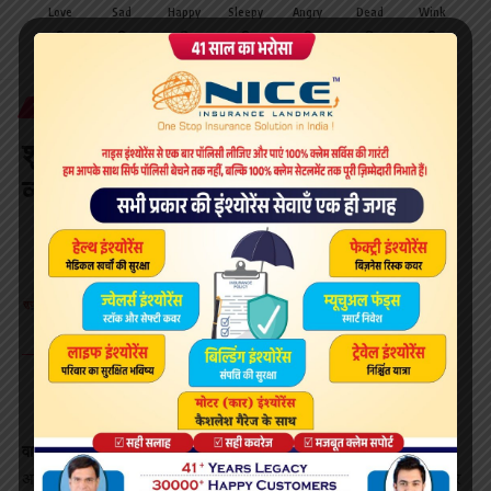
Love
Sad
Happy
Sleepy
Angry
Dead
Wink
0
0
0
0
0
0
0
WORLD
शुल्कों का राजा भारत अमेरिका से तत्काल
व्यापार करार चाहता हैः डोनाल्ड ट्रंप
4 Min Read
Surabhi Saloni
Last updated: October 2, 2018 7:49 am
File Photo
वाशिंगटन:
अमेरिकी राष्ट्रपति डोनाल्ड ट्रंप ने सोमवार को कहा कि भारत
अमेरिका के साथ ‘तत्काल’ व्यापार करार करना चाहता है। ट्रंप ने मैक्सिको और