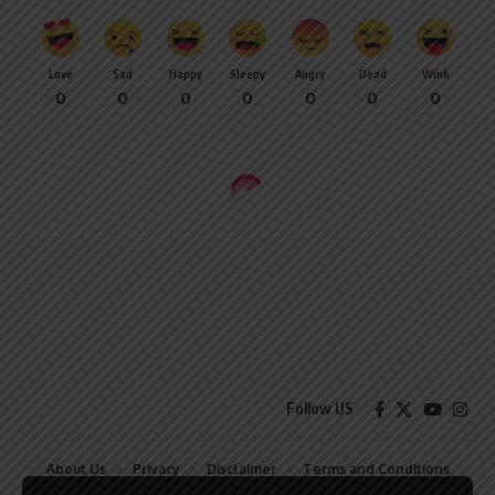
Love
Sad
Happy
Sleepy
Angry
Dead
Wink
0
0
0
0
0
0
0
Follow US
About Us
Privacy
Disclaimer
Terms and Conditions
Contact