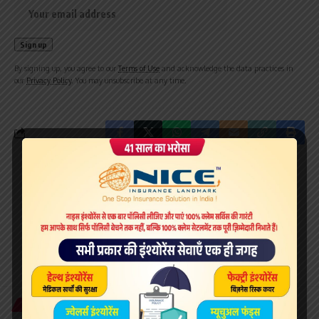
By signing up, you agree to our
Terms of Use
and acknowledge the data practices in
our
Privacy Policy
. You may unsubscribe at any time.
What do you think?
Love
Sad
Happy
Sleepy
Angry
Dead
Wink
0
0
0
0
0
0
0
NATIONAL