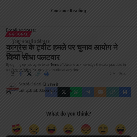
Be keep up! Get the latest breaking news delivered
Continue Reading
straight to your inbox.
Email address:
NATIONAL
कांग्रेस के ट्वीट हमले पर चुनाव आयोग ने
किया सीधा पलटवार
By signing up, you agree to our
Terms of Use
and acknowledge the data practices in
our
Privacy Policy
. You may unsubscribe at any time.
2 Min Read
Surabhi Saloni
Last updated: October 6, 2018 7:21 pm
What do you think?