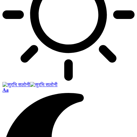
Font
Aa
Resizer