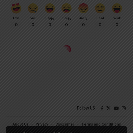
Love
Sad
Happy
Sleepy
Angry
Dead
Wink
0
0
0
0
0
0
0
Follow US
About Us
Privacy
Disclaimer
Terms and Conditions
Contact