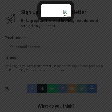
Sign Up For Daily Newsletter
Be keep up! Get the latest breaking news delivered
straight to your inbox.
Email address:
By signing up, you agree to our
Terms of Use
and acknowledge the data practices in
our
Privacy Policy
. You may unsubscribe at any time.
What do you think?