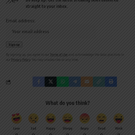
straight to your inbox.
Email address:
By signing up, you agree to our
Terms of Use
and acknowledge the data practices in
our
Privacy Policy
. You may unsubscribe at any time.
What do you think?
Love
Sad
Happy
Sleepy
Angry
Dead
Wink
0
0
0
0
0
0
0