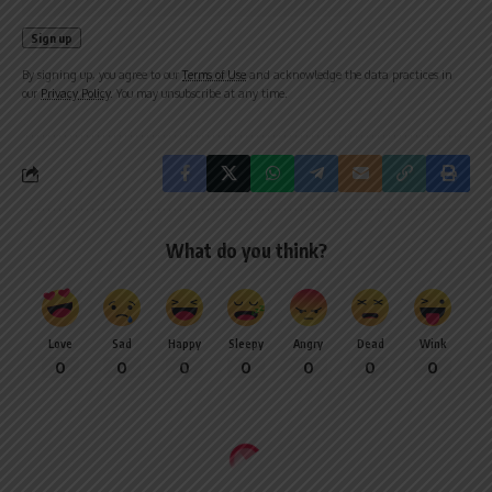
By signing up, you agree to our
Terms of Use
and acknowledge the data practices in
our
Privacy Policy
. You may unsubscribe at any time.
What do you think?
Love
Sad
Happy
Sleepy
Angry
Dead
Wink
0
0
0
0
0
0
0