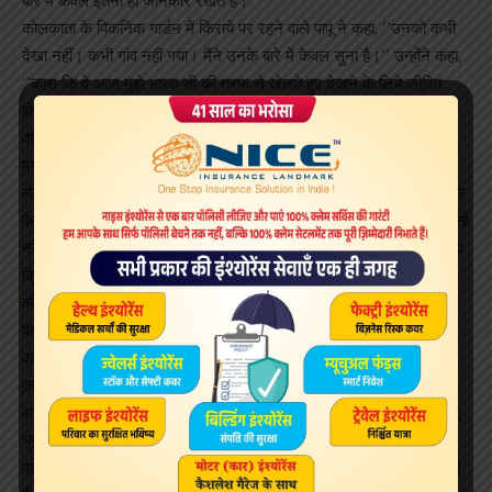
बारे में केवल इतनी ही जानकार रखते हैं।
कोलकाता के पिकनिक गार्डन में किराये पर रहने वाले पापू ने कहा, ‘‘उनको कभी
देखा नहीं। कभी गांव नहीं गया। मैंने उनके बारे में केवल सुना है।’’ उन्होंने कहा,
‘‘काश कि वे आज मुझे भारत सी की तरफ से खेलते हुए देखने के लिये जीवित
होते। मैं कल पूरी रात नहीं सो पाया और रोता रहा। मुझे लगता है कि पिछले कई
वर्षों की मेरी कड़ी मेहनत का अब मुझे फल मिल रहा है।’’
माता – पिता की मौत के बाद पापू के चाचा और चाची उनकी देखभाल करने लगे
लेकिन जल्द ही उनके मजदूर चाचा भी चल बसे। इसके बाद इस 15 वर्षीय किशोर
के लिये एक समय का भोजन जुटाना भी मुश्किल हो गया। लेकिन क्रिकेट से उन्हें
नया जीवन मिला। उन्होंने पहले तेज गेंदबाज के रूप में शुरुआत की लेकिन हावड़ा
क्रिकेट अकादमी के कोच सुजीत साहा ने उन्हें बायें हाथ से स्पिन गेंदबाजी करने
की सलाह दी।
वह 2011 में बंगाल क्रिकेट संघ की सेकेंड डिवीजन लीग में सर्वाधिक विकेट लेने
वाले गेंदबाज थे। उन्होंने तब डलहौजी की तरफ से 50 विकेट लिये थे। लेकिन
तब इरेश सक्सेना बंगाल की तरफ से खेला करते थे और बाद में प्रज्ञान ओझा के
आने से उन्हें बंगाल टीम में जगह नहीं मिली। भोजन की आवास की तलाश में पापू
भुवनेश्वर से 100 किमी उत्तर पूर्व में स्थित जाजपुर आ गये।
पापू ने कहा, ‘‘मेरे दोस्त (मुजाकिर अली खान और आसिफ इकबाल खान) जिनसे