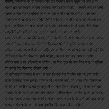
कराची:
पाकिस्तान के पूर्व कप्तान और तेज गेंदबाज वकार यूनुस का कहा है कि
भारत और पाकिस्तान के बीच क्रिकेट सीरीज होनी चाहिए। उन्होंने कहा कि दोनों
मुल्कों के बीच सीरीज दुनिया की सबसे हिट सीरीज साबित होगी। भारत बनाम
पाकिस्तान ने आखिरी बार 2012-2013 में द्विपक्षीय सीरीज खेली थी, जिसके बाद
कुछ राजनीतिक तनाव के चलते भारत और पाकिस्तान के खेलनुमा रिश्ते केवल
आईसीसी और कॉन्टिनेन्टल टूर्नामेंट तक सिमट कर रह गए हैं।
वकार ने ग्लोफैन्स की सीरीज क्यू 20 में क्रिकेट फैन्स के सवालों पर कहा, “अगर
आप दोनों मुल्कों में जाकर किसी भी क्रिकेट प्रेमी से पूछेंगे कि भारत और
पाकिस्तान को आपस में खेलना चाहिए तो तकरीबन 95 फीसदी लोग यही कहेंगे कि
दोनों मुल्कों के बीच क्रिकेट होनी चाहिए। इसका नाम चाहे ‘इमरान-कपिल’
सीरीज बना लें या ‘इंडिपेन्डेन्स सीरीज’, या फिर कुछ भी नाम दिया जाए, वो दुनिया
कि सबसे हिट क्रिकेट सीरीज होगी।”
पूर्व पाकिस्तानी कप्तान ने साथ ही कहा कि ऐसे मैच नियमित तौर पर होने चाहिए
ताकि क्रिकेट फैन्स इससे वंचित न हो। उन्होंने कहा, “मैं भारत और पाकिस्तान
को द्विपक्षीय सीरीज खेलते हुए बहुत ही संभावीय तौर से देखता हूं। मैं यह नहीं बता
सकता कि मैच स्थल का क्या होगा लेकिन यकीनन फैन्स यह मैच अपने-अपने देश
में देखा जाना ज्यादा पसंद करेंगे। लेकिन इतना जरूर है कि आने वाले कुछ सालों
में भारत और पाकिस्तान के बीच द्विपक्षीय सीरीज काफी संभव है।”