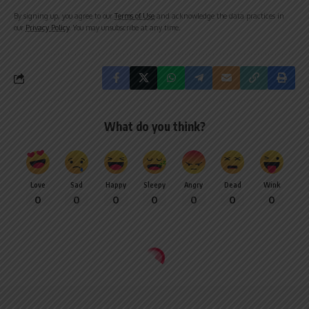
By signing up, you agree to our
Terms of Use
and acknowledge the data practices in
our
Privacy Policy
. You may unsubscribe at any time.
What do you think?
Love
Sad
Happy
Sleepy
Angry
Dead
Wink
0
0
0
0
0
0
0