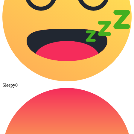
Sleepy
0