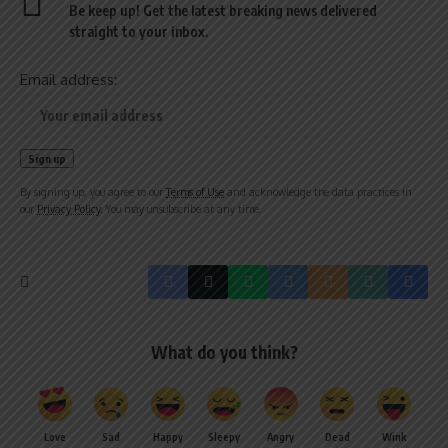
Be keep up! Get the latest breaking news delivered
straight to your inbox.
Email address:
By signing up, you agree to our
Terms of Use
and acknowledge the data practices in
our
Privacy Policy
. You may unsubscribe at any time.
What do you think?
Love
Sad
Happy
Sleepy
Angry
Dead
Wink