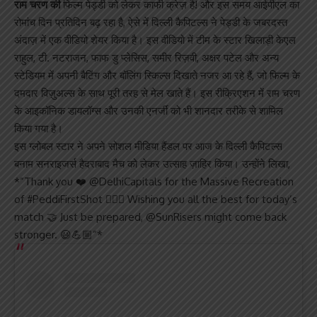
राम चरण की
फिल्म पेड्डी को लेकर काफी क्रेज़ है! और इस समय आईपीएल का
रोमांच दिन प्रतिदिन बढ़ रहा है, ऐसे में दिल्ली कैपिटल्स ने पेड्डी के जबरदस्त
अंदाज़ में एक वीडियो शेयर किया है। इस वीडियो में टीम के स्टार खिलाड़ी केएल
राहुल, टी. नटराजन, फाफ डु प्लेसिस, समीर रिज़वी, अक्षर पटेल और अन्य
स्टेडियम में अपनी बैटिंग और बॉलिंग स्किल्स दिखाते नजर आ रहे हैं, जो फिल्म के
दमदार विज़ुअल्स के साथ पूरी तरह से मेल खाते हैं। इस रीक्रिएशन में राम चरण
के आइकॉनिक डायलॉग्स और उनकी एनर्जी को भी शानदार तरीके से शामिल
किया गया है।
इस ग्लोबल स्टार ने अपने सोशल मीडिया हैंडल पर आज के दिल्ली कैपिटल्स
बनाम सनराइजर्स हैदराबाद मैच को लेकर उत्साह ज़ाहिर किया। उन्होंने लिखा,
*”Thank you ❤️ @DelhiCapitals for the Massive Recreation
of #PeddiFirstShot ❤️‍🔥🏏 Wishing you all the best for today’s
match 🤝 Just be prepared, @SunRisers might come back
stronger. 😃💪🏼”*