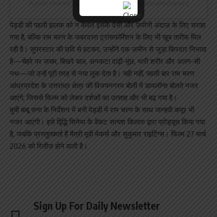
A post shared by Ram Charan (@alwaysramcharan)
पेड्डी की पहली झलक को न केवल इसके देसी और ज़मीनी अंदाज़ के लिए सराहा
गया है, बल्कि राम चरण के जबरदस्त ट्रांसफॉर्मेशन के लिए भी खूब तारीफ मिल
रही है। सुपरस्टार की छवि से हटकर, उन्होंने एक ज़मीन से जुड़ा किरदार निभाया
है—चेहरे पर ज़ख्म, बिखरे बाल, अनकटा दाढ़ी-मूंछ, भारी शरीर और अलग-सी
नथ—जो उन्हें पूरी तरह से नया लुक देता है। यही नहीं, पहली बार राम चरण
आंध्रप्रदेश के उत्तरांध्र क्षेत्र की विजयनगरम बोली में डायलॉग्स बोलते नजर
आएंगे, जिससे फिल्म को लेकर दर्शकों का उत्साह और भी बढ़ गया है।
बुची बाबू सना के निर्देशन में बनी पेड्डी में राम चरण के साथ जान्हवी कपूर भी
नजर आएंगी। इसे वृिद्धि सिनेमा के वेंकट सत्यश किलारु द्वारा प्रोड्यूस किया गया
है, जबकि प्रस्तुतकर्ता हैं मैत्री मूवी मेकर्स और सुकुमार राइटिंग्स। फिल्म 27 मार्च
2026 को रिलीज़ होने वाली है।
Sign Up For Daily Newsletter